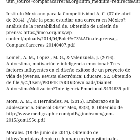
utm_source=comparacarreras.org&utm_medium=redirects&u
Instituto Mexicano para la Competitividad A, C. (07 de abril
de 2014). ¿Vale la pena estudiar una carrera en México?:
análisis de la rentabilidad de. Obtenido de Boletín de
prensa: https://imco.org.mx/wp-
content/uploads/2014/04/Bolet%C3%ADn-de-prensa_-
ComparaCarreras_20140407.pdf
Lomeli, A. M., López , M. G., & Valenzuela, J. (2016).
Autoestima, motivación e inteligencia emocional: Tres
factores influyentes en el diseño exitoso de un proyecto de
vida de jóvenes. Revista electrónica: Educare, 22. Obtenido
de file:///C:/Users/PROPIETARIO/Downloads/Dialnet-
AutoestimaMotivacionEInteligenciaEmocional-5434639.pdf
Mora, A. M., & Hernández, M. (2015). Embarazo en la
adolescencia. Ginecol Obstet Mex, 83(5), 8. Obtenido de
http://www.medigraphic.com/pdfs/ginobsmex/gom-
2015/gom155e.pdf
Morales. (18 de junio de 2011). Obtenido de
https://portalacademico.cch.unam.mx/repositorio-de-