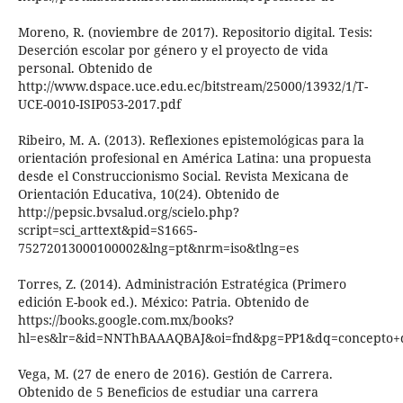
Moreno, R. (noviembre de 2017). Repositorio digital. Tesis:
Deserción escolar por género y el proyecto de vida
personal. Obtenido de
http://www.dspace.uce.edu.ec/bitstream/25000/13932/1/T-
UCE-0010-ISIP053-2017.pdf
Ribeiro, M. A. (2013). Reflexiones epistemológicas para la
orientación profesional en América Latina: una propuesta
desde el Construccionismo Social. Revista Mexicana de
Orientación Educativa, 10(24). Obtenido de
http://pepsic.bvsalud.org/scielo.php?
script=sci_arttext&pid=S1665-
75272013000100002&lng=pt&nrm=iso&tlng=es
Torres, Z. (2014). Administración Estratégica (Primero
edición E-book ed.). México: Patria. Obtenido de
https://books.google.com.mx/books?
hl=es&lr=&id=NNThBAAAQBAJ&oi=fnd&pg=PP1&dq=concepto+
Vega, M. (27 de enero de 2016). Gestión de Carrera.
Obtenido de 5 Beneficios de estudiar una carrera