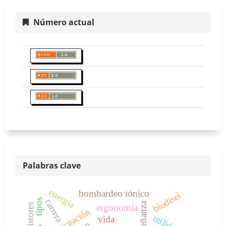
Número actual
Palabras clave
energia
bombardeo iónico
biodisel
carrera
tipos
enseñanza
memristores
ergonomía
capacitación
utilidad
vida