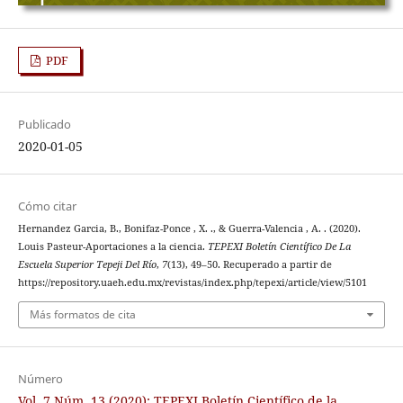
PDF
Publicado
2020-01-05
Cómo citar
Hernandez Garcia, B., Bonifaz-Ponce , X. ., & Guerra-Valencia , A. . (2020).
Louis Pasteur-Aportaciones a la ciencia.
TEPEXI Boletín Científico De La
Escuela Superior Tepeji Del Río
,
7
(13), 49–50. Recuperado a partir de
https://repository.uaeh.edu.mx/revistas/index.php/tepexi/article/view/5101
Más formatos de cita
Número
Vol. 7 Núm. 13 (2020): TEPEXI Boletín Científico de la