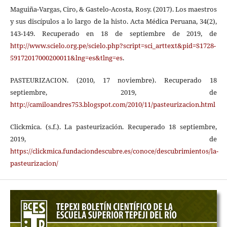
Maguiña-Vargas, Ciro, & Gastelo-Acosta, Rosy. (2017). Los maestros
y sus discípulos a lo largo de la histo. Acta Médica Peruana, 34(2),
143-149. Recuperado en 18 de septiembre de 2019, de
http://www.scielo.org.pe/scielo.php?script=sci_arttext&pid=S1728-
59172017000200011&lng=es&tlng=es
.
PASTEURIZACION. (2010, 17 noviembre). Recuperado 18
septiembre, 2019, de
http://camiloandres753.blogspot.com/2010/11/pasteurizacion.html
Clickmica. (s.f.). La pasteurización. Recuperado 18 septiembre,
2019, de
https://clickmica.fundaciondescubre.es/conoce/descubrimientos/la-
pasteurizacion/