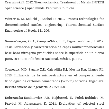
Czerwinski F. 2012. Thermochemical Treatment of Metals. INTECH
open science | open minds. Capítulo 5. p. 73-74.
Winter K.-M, Kalucki J, Koshel D. 2015. Process technologies for
thermochemical surface engineering. Thermochemical Surface
Engineering of Steels. 141-206.
Gómez-Vargas, O. A., Campos-Silva, I. E., Figueroa-López, U. 2012.
Tesis Formación y caracterización de capas multicomponenciales
base boro-nitrógeno producidas sobre la superficie de un hierro
puro. Instituto Politécnico Nacional. México. p. 1-10.
Coureaux M.D, Sagaró Z.R, Calzadilla R.J, Mestra R.A, Llanes P.L.
2015. Influencia de la microestructura en el comportamiento
tribológico de carburos cementados (WC-Co) borados. Ingeniare.
Revista chilena de ingeniería. 23:259-268.
Dobrzańska-Danikiewicz AD, Hajduczek E, Polok-Rubiniec M,
Przybył M, Adamaszek K. 2011. Evaluation of selected steel