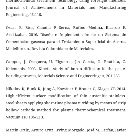
thermochemical treatment technology using foresight methods,
Journal of Achievements in Materials and Manufacturing
Engineering. 46:116.
Oscar E. Ríos, Claudia P. Serna, Rufino Medina, Ricardo E.
Aristizábal. 2016. Diseño e Implementación de un Sistema de
Cementación gaseosa para el Tratamiento Superficial de Aceros.
Medellín: s.n., Revista Colombiana de Materiales.
Campos, J. Oseguera, U. Figueroa, J.A Garcı́a, O. Bautista, G.
Kelemenis. 2003. Kinetic study of boron diffusion in the paste-
boriding process, Materials Science and Engineering: A, 261-265.
Nikolov K, Bunk K, Jung A, Kaestner P, Brauer G, Klages CP. 2014.
High-efficient surface modification of thin austenitic stainless-
steel sheets applying short-time plasma nitriding by means of strip
hollow cathode method for plasma thermochemical treatment.
Vacuum 110:106-11 3.
Martín Ortiz, Arturo Cruz, Irving Morgado, José M. Farfán, Javier