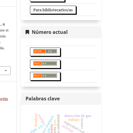
Para bibliotecarios/as
., &
bre el
Número actual
ción
n
Río
,
Palabras clave
etín
biodisel
energia
detección de gas
higiene industrial
acto inseguro
trabajo
carrera
físic
seguridad industrial
utilidad
siglo xxi
ergonomía
escuela