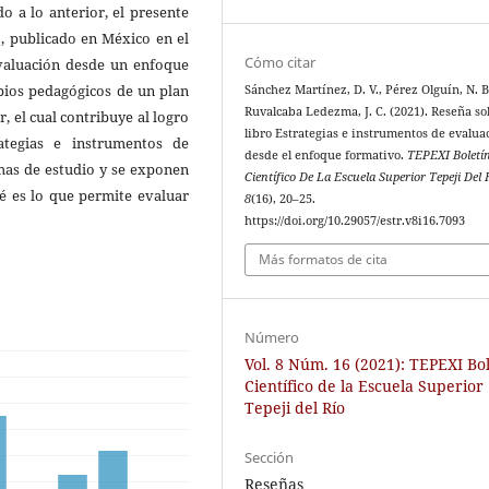
o a lo anterior, el presente
, publicado en México en el
Cómo citar
evaluación desde un enfoque
pios pedagógicos de un plan
Sánchez Martínez, D. V., Pérez Olguín, N. B
Ruvalcaba Ledezma, J. C. (2021). Reseña so
, el cual contribuye al logro
libro Estrategias e instrumentos de evalua
ategias e instrumentos de
desde el enfoque formativo.
TEPEXI Boletí
mas de estudio y se exponen
Científico De La Escuela Superior Tepeji Del 
ué es lo que permite evaluar
8
(16), 20–25.
https://doi.org/10.29057/estr.v8i16.7093
Más formatos de cita
Número
Vol. 8 Núm. 16 (2021): TEPEXI Bol
Científico de la Escuela Superior
Tepeji del Río
Sección
Reseñas