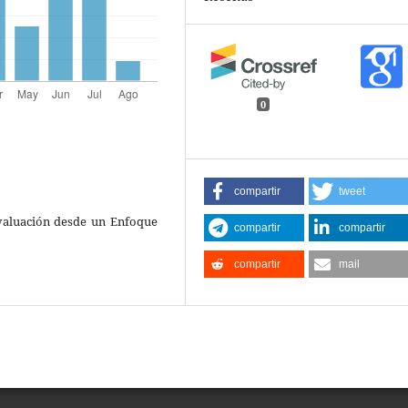
0
compartir
tweet
 evaluación desde un Enfoque
compartir
compartir
compartir
mail