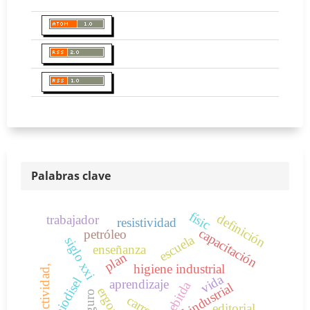
Palabras clave
físic
definición
trabajador
resistividad
capacitación
petróleo
escuela
siglo xxi
enseñanza
plan
higiene industrial
conductividad,
vida
biodisel
aprendizaje
ebitda
carrera
editorial