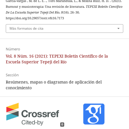
García-Vargas , M. de L. E. ., Toro Marandula, L., & Molina Ruiz, H. D. . (2021).
Burnout y musicoterapia: Una revisión de literatura.
TEPEXI Boletín Científico
De La Escuela Superior Tepeji Del Río
,
8
(16), 26–30.
https://doi.org/10.29057/estr.v8i16.7173
Más formatos de cita
Número
Vol. 8 Núm. 16 (2021): TEPEXI Boletín Científico de la
Escuela Superior Tepeji del Río
Sección
Resúmenes, mapas o diagramas de aplicación del
conocimiento
0