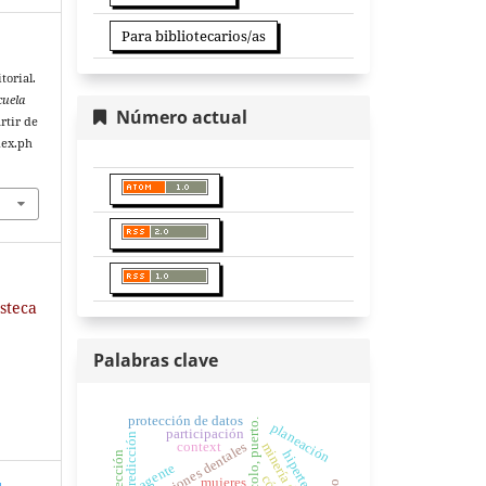
Para bibliotecarios/as
torial.
cuela
Número actual
rtir de
dex.ph
asteca
Palabras clave
protección de datos
planeación
participación
predicción
context
maloclusiones dentales
minería de datos
hipertensión
elección
agente
mujeres