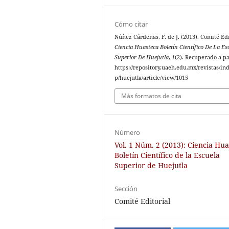
Cómo citar
Núñez Cárdenas, F. de J. (2013). Comité Edi
Ciencia Huasteca Boletín Científico De La Es
Superior De Huejutla
,
1
(2). Recuperado a pa
https://repository.uaeh.edu.mx/revistas/in
p/huejutla/article/view/1015
Más formatos de cita
Número
Vol. 1 Núm. 2 (2013): Ciencia Hu
Boletín Científico de la Escuela
Superior de Huejutla
Sección
Comité Editorial