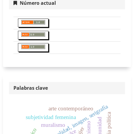
Número actual
Palabras clave
espacio-temporalidad, imagen, serigrafía
arte contemporáneo
denuncia política
subjetividad femenina
comunidad
feminismo
muralismo