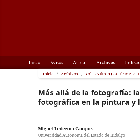
Inicio
Avisos
Actual
Archivos
Indiza
Inicio
/
Archivos
/
Vol. 5 Núm. 9 (2017): MAGOTZ
Más allá de la fotografía: l
fotográfica en la pintura y 
Miguel Ledezma Campos
Universidad Autónoma del Estado de Hidalgo