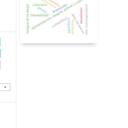
escritura escénica
economía
representación, imagen, género y cine.
.
feminismo
colectivo
imagen de la mujer
arte contemporáneo
género
muralismo
artes escénicas
liminalidad
comunidad
aguadulce
devoción