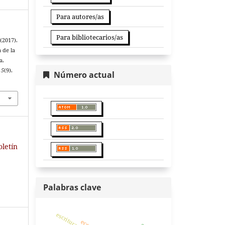
Para autores/as
Para bibliotecarios/as
(2017).
a de la
a.
,
5
(9).
Número actual
oletín
Palabras clave