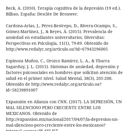
Beck, A. (2010). Terapia cognitiva de la depresión (19 ed.).
Bilbao, España: Desclée De Brouwer.
Cardona-Arias, J., Pérez-Restrepo, D., Rivera-Ocampo, S.,
Gómez-Martínez, J., & Reyes, Á. (2015). Prevalencia de
ansiedad en estudiantes universitarios. Diversitas:
Perspectivas en Psicología, 11(1), 79-89. Obtenido de
http://www.redalyc.org/articulo.oa?id=67943296005
Espinoza Muñoz, C., Orozco Ramírez, L. A., & Ybarra
Sagarduy, J. L. (2015). Síntomas de ansiedad, depresión y
factores psicosociales en hombres que solicitan atención de
salud en el primer nivel. Salud Mental, 38(3), 201-208.
Obtenido de http://www.redalyc.org/articulo.oa?
id=58239891007
Expansión en Alianza con CNN. (2017). LA DEPRESIÓN, UN
MAL SILENCIOSO PERO CRECIENTE ENTRE LOS
MEXICANOS. Obtenido de
http://expansion.mx/nacional/2017/04/07/la-depresion-un-
mal-silencioso-pero-creciente-entre-los-mexicanos?
internal_source=PLAYLIST