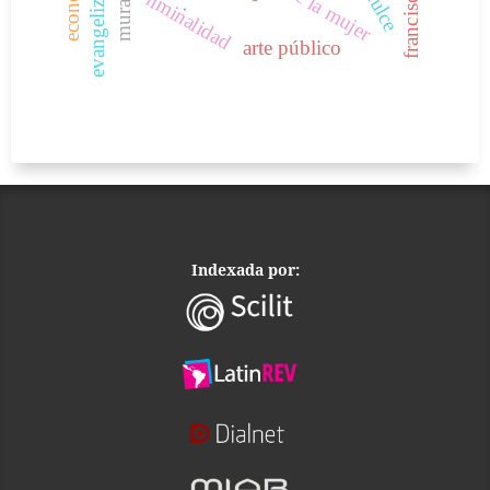
evangelización
franciscanos
economía
liminalidad
.
arte público
Indexada por: