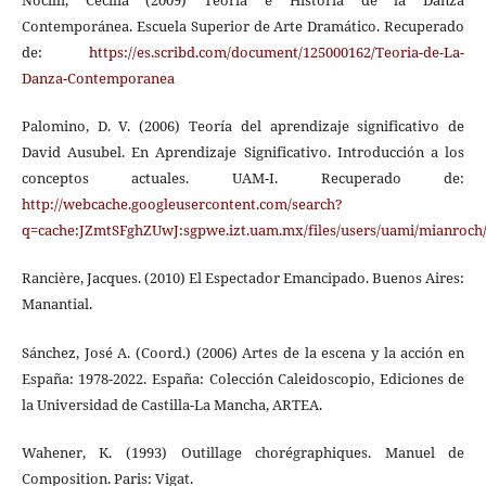
Nocilli, Cecilia (2009) Teoría e Historia de la Danza
Contemporánea. Escuela Superior de Arte Dramático. Recuperado
de:
https://es.scribd.com/document/125000162/Teoria-de-La-
Danza-Contemporanea
Palomino, D. V. (2006) Teoría del aprendizaje significativo de
David Ausubel. En Aprendizaje Significativo. Introducción a los
conceptos actuales. UAM-I. Recuperado de:
http://webcache.googleusercontent.com/search?
q=cache:JZmtSFghZUwJ:sgpwe.izt.uam.mx/files/users/uami/mianroch/
Rancière, Jacques. (2010) El Espectador Emancipado. Buenos Aires:
Manantial.
Sánchez, José A. (Coord.) (2006) Artes de la escena y la acción en
España: 1978-2022. España: Colección Caleidoscopio, Ediciones de
la Universidad de Castilla-La Mancha, ARTEA.
Wahener, K. (1993) Outillage chorégraphiques. Manuel de
Composition. Paris: Vigat.