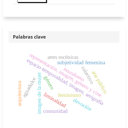
Palabras clave
representación, imagen, género y cine.
artes escénicas
espacio-temporalidad, imagen, serigrafía
subjetividad femenina
colectivo
muralismo
arte público
imagen de la mujer
género
aguadulce
.
arquitectura
liminalidad
feminismo
devoción
comunidad