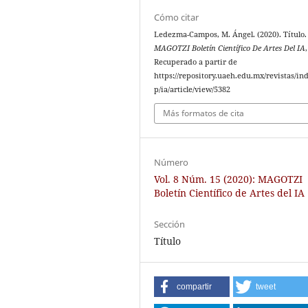
Cómo citar
Ledezma-Campos, M. Ángel. (2020). Título.
MAGOTZI Boletín Científico De Artes Del IA
Recuperado a partir de
https://repository.uaeh.edu.mx/revistas/in
p/ia/article/view/5382
Más formatos de cita
Número
Vol. 8 Núm. 15 (2020): MAGOTZI
Boletín Científico de Artes del IA
Sección
Título
compartir
tweet