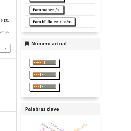
Para autores/as
,
8
(15).
Para bibliotecarios/as
dex.ph
Número actual
Palabras clave
comunidad
artes escénicas