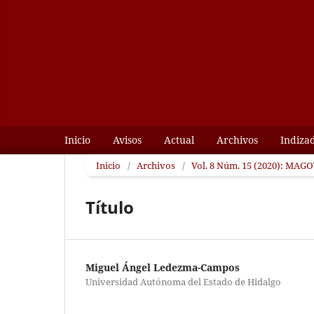
Inicio
Avisos
Actual
Archivos
Indiza
Inicio
/
Archivos
/
Vol. 8 Núm. 15 (2020): MAGOT
Título
Miguel Ángel Ledezma-Campos
Universidad Autónoma del Estado de Hidalgo