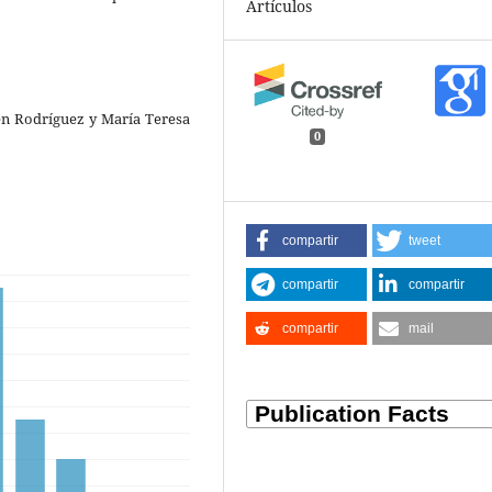
Artículos
n Rodríguez y María Teresa
0
compartir
tweet
compartir
compartir
compartir
mail