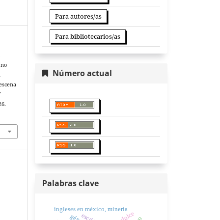
Para autores/as
Para bibliotecarios/as
&
 no
Número actual
n
 escena
I
26.
Palabras clave
ingleses en méxico, minería
aguadulce