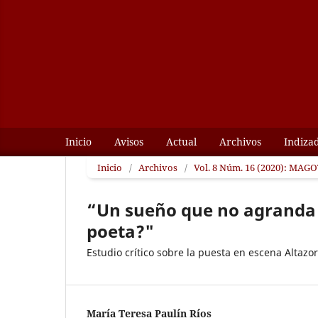
Inicio
Avisos
Actual
Archivos
Indiza
Inicio
/
Archivos
/
Vol. 8 Núm. 16 (2020): MAGOT
“Un sueño que no agranda 
poeta?"
Estudio crítico sobre la puesta en escena Altazor
María Teresa Paulín Ríos