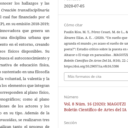
conocer los hallazgos y las
2020-07-05
o
Creación transdisciplinaria
el cual fue financiado por el
), en su emisión 2018-2019;
Cómo citar
 innovadora que genera un
Paulín Ríos, M. T., Pérez Cesari, M. de L., 
]una disciplina urbana que
Álvarez Elías, A. E. . (2020). “Un sueño que
agranda el mundo ¿es acaso el sueño de u
iento en el entorno, creando
poeta?": Estudio crítico sobre la puesta en
sos físicos disponibles. Su
Altazor o El viaje en paracaídas .
MAGOTZ
 busca el autoconocimiento y
Boletín Científico De Artes Del IA
,
8
(16), 22–
nativa de educación física,
https://doi.org/10.29057/ia.v8i16.5386
o sustentado en una filosofía
Más formatos de cita
la voluntad, la valentía y la
a los elementos que integran
corresponden al plano físico,
Número
enográficos; como al plano
Vol. 8 Núm. 16 (2020): MAGOTZI
ciones de los actores y los
Boletín Científico de Artes del IA
o en su tipo. Además de la
paracaídas
, se realizaron tres
Sección
nalizan tanto el proceso de