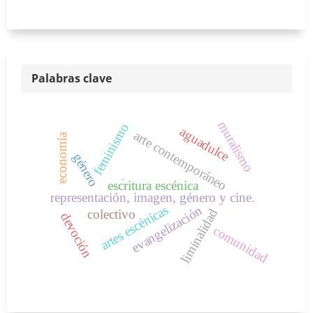
Palabras clave
muralismo
feminismo
aguadulce
arte contemporáneo
economía
género
.
escritura escénica
representación, imagen, género y cine.
artes escénicas
evangelización
liminalidad
colectivo
devoción
comunidad