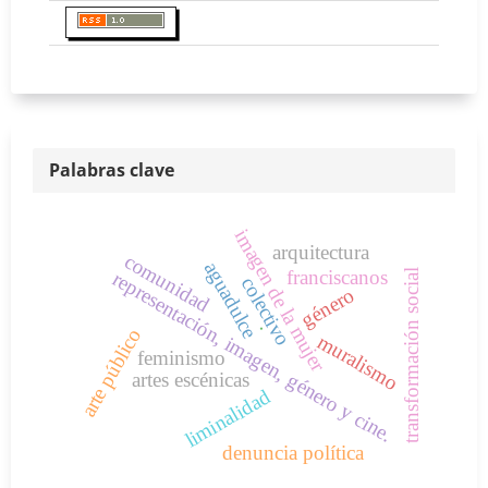
Palabras clave
imagen de la mujer
arquitectura
comunidad
aguadulce
franciscanos
transformación social
representación, imagen, género y cine.
colectivo
género
.
arte público
muralismo
feminismo
artes escénicas
liminalidad
denuncia política