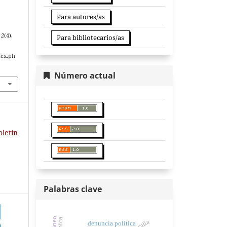
Para autores/as
,
2
(4).
Para bibliotecarios/as
dex.ph
Número actual
oletín
Palabras clave
denuncia política