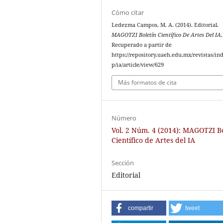
Cómo citar
Ledezma Campos, M. A. (2014). Editorial.
MAGOTZI Boletín Científico De Artes Del IA
Recuperado a partir de
https://repository.uaeh.edu.mx/revistas/in
p/ia/article/view/629
Más formatos de cita
Número
Vol. 2 Núm. 4 (2014): MAGOTZI B
Científico de Artes del IA
Sección
Editorial
compartir
tweet