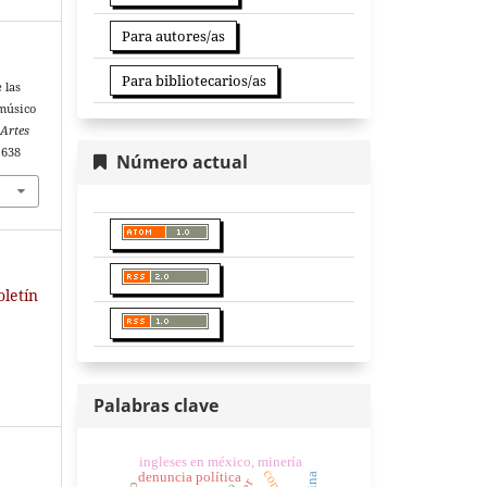
Para autores/as
Para bibliotecarios/as
 las
 músico
 Artes
.638
Número actual
oletín
Palabras clave
ingleses en méxico, minería
denuncia política