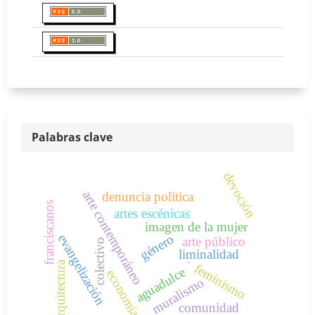
Palabras clave
devoción
arte contemporáneo
denuncia política
franciscanos
artes escénicas
imagen de la mujer
género
evangelización
arte público
colectivo
liminalidad
.
arquitectura
feminismo
aguadulce
economía
muralismo
comunidad