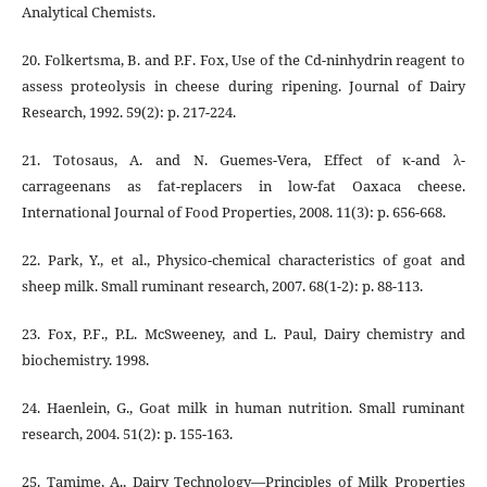
Analytical Chemists.
20. Folkertsma, B. and P.F. Fox, Use of the Cd-ninhydrin reagent to
assess proteolysis in cheese during ripening. Journal of Dairy
Research, 1992. 59(2): p. 217-224.
21. Totosaus, A. and N. Guemes-Vera, Effect of κ-and λ-
carrageenans as fat-replacers in low-fat Oaxaca cheese.
International Journal of Food Properties, 2008. 11(3): p. 656-668.
22. Park, Y., et al., Physico-chemical characteristics of goat and
sheep milk. Small ruminant research, 2007. 68(1-2): p. 88-113.
23. Fox, P.F., P.L. McSweeney, and L. Paul, Dairy chemistry and
biochemistry. 1998.
24. Haenlein, G., Goat milk in human nutrition. Small ruminant
research, 2004. 51(2): p. 155-163.
25. Tamime, A., Dairy Technology—Principles of Milk Properties