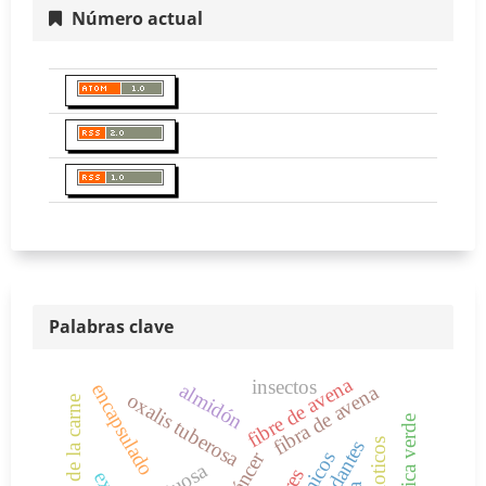
Número actual
Palabras clave
fibre de avena
insectos
almidón
encapsulado
fibra de avena
oxalis tuberosa
calidad de la carne
química verde
probioticos
cáncer