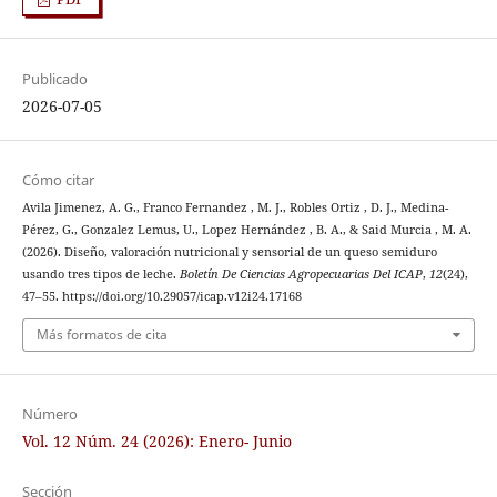
Publicado
2026-07-05
Cómo citar
Avila Jimenez, A. G., Franco Fernandez , M. J., Robles Ortiz , D. J., Medina-
Pérez, G., Gonzalez Lemus, U., Lopez Hernández , B. A., & Said Murcia , M. A.
(2026). Diseño, valoración nutricional y sensorial de un queso semiduro
usando tres tipos de leche.
Boletín De Ciencias Agropecuarias Del ICAP
,
12
(24),
47–55. https://doi.org/10.29057/icap.v12i24.17168
Más formatos de cita
Número
Vol. 12 Núm. 24 (2026): Enero- Junio
Sección