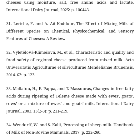
cheeses using moisture, salt, free amino acids and lactate.
International Dairy Journal, 2025: p. 106443.
31. Leriche, F. and A. Aït-Kaddour, The Effect of Mixing Milk of
Different Species on Chemical, Physicochemical, and Sensory
Features of Cheeses: A Review.
32. Vyletělová-Klimešová, M., et al., Characteristic and quality and
food safety of regional cheese produced from mixed milk. Acta
Universitatis Agriculturae et silviculturae Mendelianae Brunensis,
2014. 62: p. 123.
33. Mallatou, H., E. Pappa, and T. Massouras, Changes in free fatty
acids during ripening of Teleme cheese made with ewes’, goats’,
cows’ or a mixture of ewes’ and goats’ milk. International Dairy
Journal, 2003. 13(2-3): p. 211-219.
34. Wendorff, W. and S. Kalit, Processing of sheep milk. Handbook
of Milk of Non‐Bovine Mammals, 2017: p. 222-260.