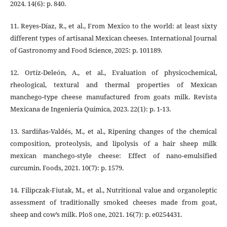
2024. 14(6): p. 840.
11. Reyes-Díaz, R., et al., From Mexico to the world: at least sixty
different types of artisanal Mexican cheeses. International Journal
of Gastronomy and Food Science, 2025: p. 101189.
12. Ortíz-Deleón, A., et al., Evaluation of physicochemical,
rheological, textural and thermal properties of Mexican
manchego-type cheese manufactured from goats milk. Revista
Mexicana de Ingeniería Química, 2023. 22(1): p. 1-13.
13. Sardiñas-Valdés, M., et al., Ripening changes of the chemical
composition, proteolysis, and lipolysis of a hair sheep milk
mexican manchego-style cheese: Effect of nano-emulsified
curcumin. Foods, 2021. 10(7): p. 1579.
14. Filipczak-Fiutak, M., et al., Nutritional value and organoleptic
assessment of traditionally smoked cheeses made from goat,
sheep and cow’s milk. PloS one, 2021. 16(7): p. e0254431.