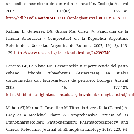
un posible mecanismo de control a la invasión. Ecología Austral
2003; 013(02): 133-138.
http://hdl.handle.net/20.500.12110/ecologiaaustral_v013_n02_p133
Katinas L, Gutiérrez DG, Grossi MA, Crisci JV. Panorama de la
familia Asteracear (=Compositae) en la República Argentina.
Boletín de la Sociedad Argentina de Botánica 2007; 42(1-2): 113-
129.
https://www.researchgate.net/publication/242092740
.
Larenas GP, De Viana LM. Germinación y supervivencia del pasto
cubano Tithonia tubaeformis (Asteraceae) en suelos
contaminados con hidrocarburos de petróleo. Ecología Austral
2005; 15: 177-181.
https://bibliotecadigital.exactas.uba.ar/download/ecologiaaustral/ec
Mabou AT, Marino F, Cosentino M. Tithonia diversifolia (Hemsl.) A.
Gray as a Medicinal Plant: A Comprehensive Review of Its
Ethnopharmacology, Phytochemistry, Pharmacotoxicology and
Clinical Relevance. Journal of Ethnopharmacology 2018; 220: 94-