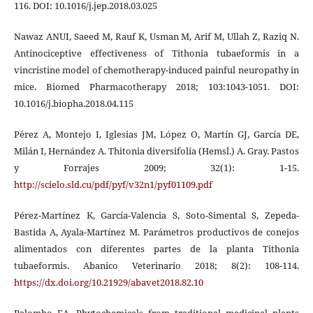
116. DOI: 10.1016/j.jep.2018.03.025
Nawaz ANUI, Saeed M, Rauf K, Usman M, Arif M, Ullah Z, Raziq N.
Antinociceptive effectiveness of Tithonia tubaeformis in a
vincristine model of chemotherapy-induced painful neuropathy in
mice. Biomed Pharmacotherapy 2018; 103:1043-1051. DOI:
10.1016/j.biopha.2018.04.115
Pérez A, Montejo I, Iglesias JM, López O, Martín GJ, García DE,
Milán I, Hernández A. Thitonia diversifolia (Hemsl.) A. Gray. Pastos
y Forrajes 2009; 32(1): 1-15.
http://scielo.sld.cu/pdf/pyf/v32n1/pyf01109.pdf
Pérez-Martínez K, García-Valencia S, Soto-Simental S, Zepeda-
Bastida A, Ayala-Martínez M. Parámetros productivos de conejos
alimentados con diferentes partes de la planta Tithonia
tubaeformis. Abanico Veterinario 2018; 8(2): 108-114.
https://dx.doi.org/10.21929/abavet2018.82.10