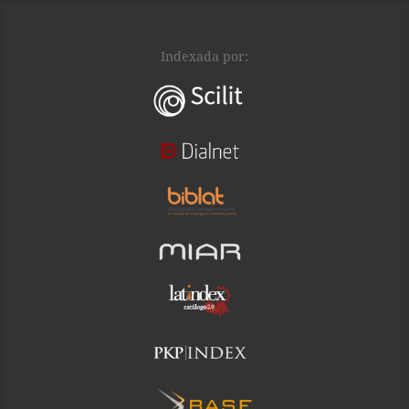
Indexada por: