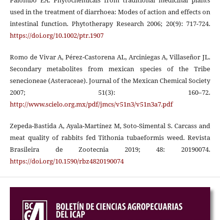
Palombo EA. Phytochemicals from traditional medicinal plants
used in the treatment of diarrhoea: Modes of action and effects on
intestinal function. Phytotherapy Research 2006; 20(9): 717-724.
https://doi.org/10.1002/ptr.1907
Romo de Vivar A, Pérez-Castorena AL, Arciniegas A, Villaseñor JL.
Secondary metabolites from mexican species of the Tribe
senecioneae (Asteraceae). Journal of the Mexican Chemical Society
2007; 51(3): 160–72.
http://www.scielo.org.mx/pdf/jmcs/v51n3/v51n3a7.pdf
Zepeda-Bastida A, Ayala-Martínez M, Soto-Simental S. Carcass and
meat quality of rabbits fed Tithonia tubaeformis weed. Revista
Brasileira de Zootecnia 2019; 48: 20190074.
https://doi.org/10.1590/rbz4820190074