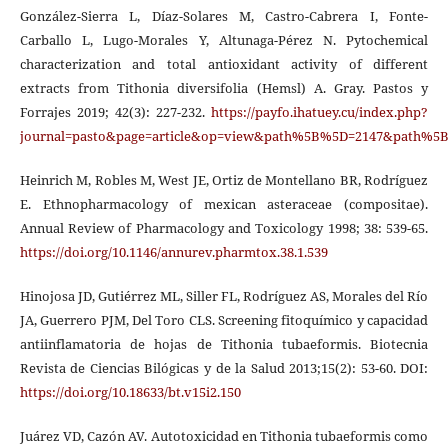
González-Sierra L, Díaz-Solares M, Castro-Cabrera I, Fonte-
Carballo L, Lugo-Morales Y, Altunaga-Pérez N. Pytochemical
characterization and total antioxidant activity of different
extracts from Tithonia diversifolia (Hemsl) A. Gray. Pastos y
Forrajes 2019; 42(3): 227-232.
https://payfo.ihatuey.cu/index.php?
journal=pasto&page=article&op=view&path%5B%5D=2147&path%5
Heinrich M, Robles M, West JE, Ortiz de Montellano BR, Rodríguez
E. Ethnopharmacology of mexican asteraceae (compositae).
Annual Review of Pharmacology and Toxicology 1998; 38: 539-65.
https://doi.org/10.1146/annurev.pharmtox.38.1.539
Hinojosa JD, Gutiérrez ML, Siller FL, Rodríguez AS, Morales del Río
JA, Guerrero PJM, Del Toro CLS. Screening fitoquímico y capacidad
antiinflamatoria de hojas de Tithonia tubaeformis. Biotecnia
Revista de Ciencias Bilógicas y de la Salud 2013;15(2): 53-60. DOI:
https://doi.org/10.18633/bt.v15i2.150
Juárez VD, Cazón AV. Autotoxicidad en Tithonia tubaeformis como