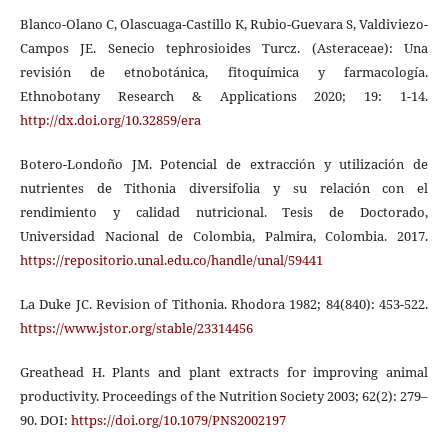
Blanco-Olano C, Olascuaga-Castillo K, Rubio-Guevara S, Valdiviezo-
Campos JE. Senecio tephrosioides Turcz. (Asteraceae): Una
revisión de etnobotánica, fitoquímica y farmacología.
Ethnobotany Research & Applications 2020; 19: 1-14.
http://dx.doi.org/10.32859/era
Botero-Londoño JM. Potencial de extracción y utilización de
nutrientes de Tithonia diversifolia y su relación con el
rendimiento y calidad nutricional. Tesis de Doctorado,
Universidad Nacional de Colombia, Palmira, Colombia. 2017.
https://repositorio.unal.edu.co/handle/unal/59441
La Duke JC. Revision of Tithonia. Rhodora 1982; 84(840): 453-522.
https://www.jstor.org/stable/23314456
Greathead H. Plants and plant extracts for improving animal
productivity. Proceedings of the Nutrition Society 2003; 62(2): 279–
90. DOI:
https://doi.org/10.1079/PNS2002197