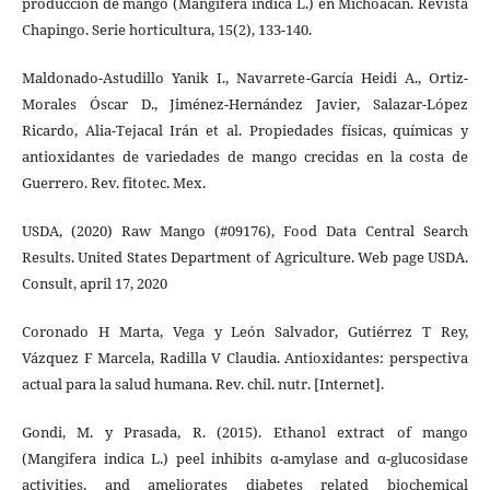
producción de mango (Mangifera indica L.) en Michoacán. Revista
Chapingo. Serie horticultura, 15(2), 133-140.
Maldonado-Astudillo Yanik I., Navarrete-García Heidi A., Ortiz-
Morales Óscar D., Jiménez-Hernández Javier, Salazar-López
Ricardo, Alia-Tejacal Irán et al. Propiedades físicas, químicas y
antioxidantes de variedades de mango crecidas en la costa de
Guerrero. Rev. fitotec. Mex.
USDA, (2020) Raw Mango (#09176), Food Data Central Search
Results. United States Department of Agriculture. Web page USDA.
Consult, april 17, 2020
Coronado H Marta, Vega y León Salvador, Gutiérrez T Rey,
Vázquez F Marcela, Radilla V Claudia. Antioxidantes: perspectiva
actual para la salud humana. Rev. chil. nutr. [Internet].
Gondi, M. y Prasada, R. (2015). Ethanol extract of mango
(Mangifera indica L.) peel inhibits α-amylase and α-glucosidase
activities, and ameliorates diabetes related biochemical