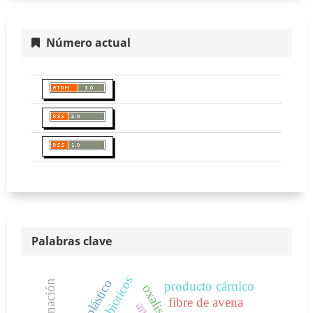
Número actual
Palabras clave
probioticos
germinación
producto cárnico
fibre de avena