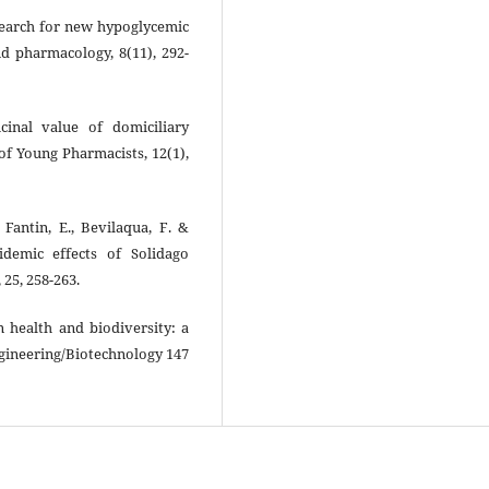
e search for new hypoglycemic
d pharmacology, 8(11), 292-
icinal value of domiciliary
of Young Pharmacists, 12(1),
, Fantin, E., Bevilaqua, F. &
demic effects of Solidago
 25, 258-263.
n health and biodiversity: a
gineering/Biotechnology 147