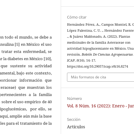
Cómo citar
Hernández Pérez, A., Campos Montiel, R. G.
López Palestina, C. U. ., Hernández Fuentes
en todo el mundo, se debe a
., & Juárez Maldonado, A. (2022). Plantas
medicinales de la familia Asteraceae con
nsulina [5] en México el uso
actividad hipoglucemiante en México. Una
 tratar esta enfermedad, se
revisión.
Boletín De Ciencias Agropecuarias 
r la diabetes en México [10],
ICAP
,
8
(16), 14–17.
 que sustente su actividad
https://doi.org/10.29057/icap.v8i16.8274
amental, bajo este contexto,
Más formatos de cita
porcionar información que
steraceae) que muestran los
pertenecientes a la familia
Número
s sobre el uso empírico de 40
Vol. 8 Núm. 16 (2022): Enero - Ju
ipoglucémicas, por ello, se
 aquí, amplíe aún más la base
Sección
les para el tratamiento de la
Artículos