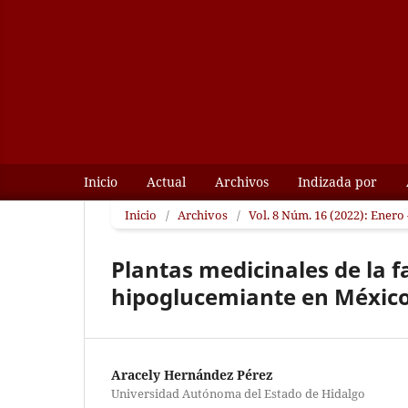
Inicio
Actual
Archivos
Indizada por
Inicio
/
Archivos
/
Vol. 8 Núm. 16 (2022): Enero 
Plantas medicinales de la f
hipoglucemiante en México
Aracely Hernández Pérez
Universidad Autónoma del Estado de Hidalgo