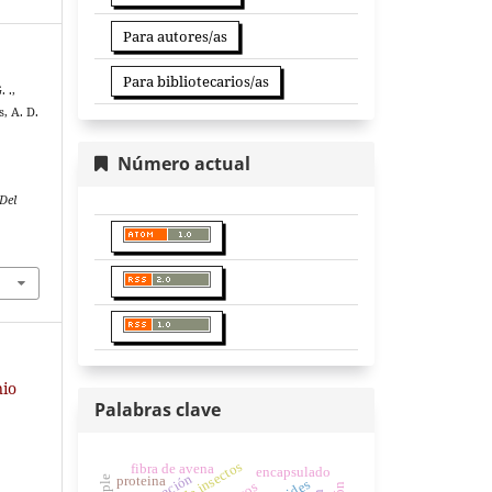
Para autores/as
Para bibliotecarios/as
 .,
, A. D.
Número actual
Del
nio
Palabras clave
fibra de avena
encapsulado
proteina