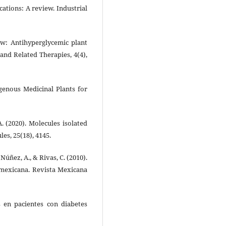
cations: A review. Industrial
iew: Antihyperglycemic plant
nd Related Therapies, 4(4),
igenous Medicinal Plants for
. (2020). Molecules isolated
es, 25(18), 4145.
, Núñez, A., & Rivas, C. (2010).
 mexicana. Revista Mexicana
es en pacientes con diabetes