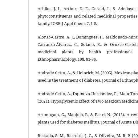
Achika, J. I., Arthur, D. E., Gerald, I., & Adedayo
phytoconstituents and related medicinal properties
family. IOSR J Appl Chem, 7, 1-8.
Alonso-Castro, A. J., Domínguez, F., Maldonado-Miranda,
Carranza-Álvarez, C., Solano, E., & Orozco-Castel
medicinal plants by health professionals
Ethnopharmacology, 198, 81-86.
Andrade-Cetto, A., & Heinrich, M. (2005). Mexican pl
used in the treatment of diabetes. Journal of Ethnop
Andrade-Cetto, A., Espinoza-Hernández, F., Mata-Torr
(2021). Hypoglycemic Effect of Two Mexican Medicinal 
Arumugam, G., Manjula, P., & Paari, N. (2013). A rev
plants used for diabetes mellitus. Journal of Acute Dis
Bessada, S. M., Barreira, J. C., & Oliveira, M. B. P. (