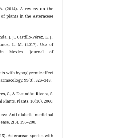
, A. (2014). A review on the
 of plants in the Asteraceae
 J. J., Castillo-Pérez, L. J.,
lanos, L. M. (2017). Use of
 in Mexico. Journal of
ants with hypoglycemic effect
harmacology, 99(3), 325–348.
es, G., & Escandón-Rivera, S.
Plants. Plants, 10(10), 2060.
iew: Anti diabetic medicinal
ease, 2(3), 196–200.
2015). Asteraceae species with