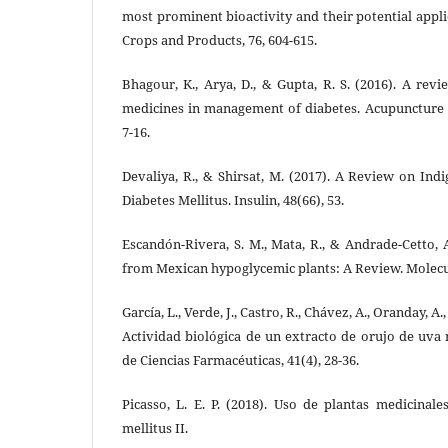
most prominent bioactivity and their potential appli
Crops and Products, 76, 604-615.
Bhagour, K., Arya, D., & Gupta, R. S. (2016). A rev
medicines in management of diabetes. Acupuncture a
7-16.
Devaliya, R., & Shirsat, M. (2017). A Review on Ind
Diabetes Mellitus. Insulin, 48(66), 53.
Escandón-Rivera, S. M., Mata, R., & Andrade-Cetto, A
from Mexican hypoglycemic plants: A Review. Molecul
García, L., Verde, J., Castro, R., Chávez, A., Oranday, A.
Actividad biológica de un extracto de orujo de uva
de Ciencias Farmacéuticas, 41(4), 28-36.
Picasso, L. E. P. (2018). Uso de plantas medicinal
mellitus II.