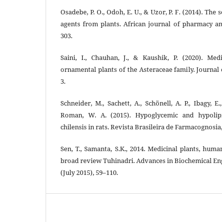
Osadebe, P. O., Odoh, E. U., & Uzor, P. F. (2014). Th
agents from plants. African journal of pharmacy an
303.
Saini, I., Chauhan, J., & Kaushik, P. (2020). Med
ornamental plants of the Asteraceae family. Journal 
3.
Schneider, M., Sachett, A., Schönell, A. P., Ibagy, E.
Roman, W. A. (2015). Hypoglycemic and hypolipi
chilensis in rats. Revista Brasileira de Farmacognosia,
Sen, T., Samanta, S.K., 2014. Medicinal plants, huma
broad review Tuhinadri. Advances in Biochemical En
(July 2015), 59–110.