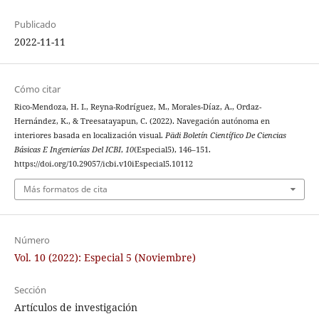
Publicado
2022-11-11
Cómo citar
Rico-Mendoza, H. I., Reyna-Rodríguez, M., Morales-Díaz, A., Ordaz-
Hernández, K., & Treesatayapun, C. (2022). Navegación autónoma en
interiores basada en localización visual.
Pädi Boletín Científico De Ciencias
Básicas E Ingenierías Del ICBI
,
10
(Especial5), 146–151.
https://doi.org/10.29057/icbi.v10iEspecial5.10112
Más formatos de cita
Número
Vol. 10 (2022): Especial 5 (Noviembre)
Sección
Artículos de investigación