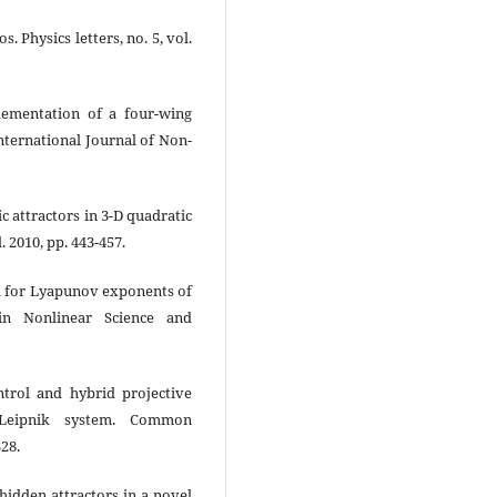
. Physics letters, no. 5, vol.
plementation of a four-wing
nternational Journal of Non-
ic attractors in 3-D quadratic
 2010, pp. 443-457.
hm for Lyapunov exponents of
in Nonlinear Science and
ntrol and hybrid projective
n-Leipnik system. Common
328.
 hidden attractors in a novel