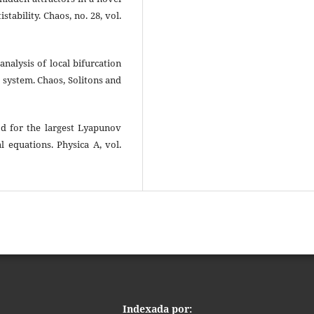
tability. Chaos, no. 28, vol.
 analysis of local bifurcation
 system. Chaos, Solitons and
od for the largest Lyapunov
l equations. Physica A, vol.
Indexada por: