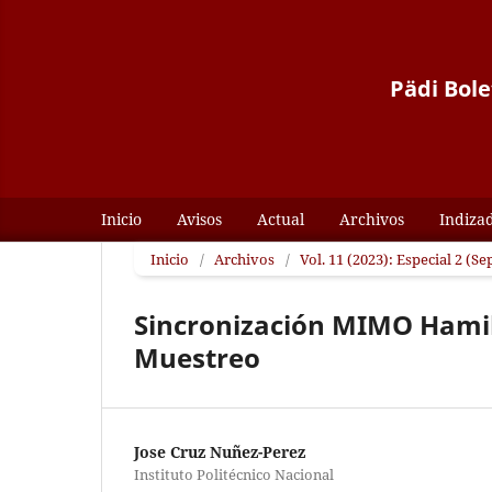
Pädi Bole
Inicio
Avisos
Actual
Archivos
Indiza
Inicio
/
Archivos
/
Vol. 11 (2023): Especial 2 (S
Sincronización MIMO Hami
Muestreo
Jose Cruz Nuñez-Perez
Instituto Politécnico Nacional