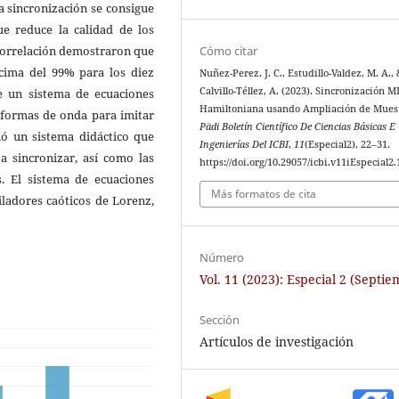
a sincronización se consigue
ue reduce la calidad de los
Cómo citar
 correlación demostraron que
cima del 99% para los diez
Nuñez-Perez, J. C., Estudillo-Valdez, M. A.,
Calvillo-Téllez, A. (2023). Sincronización 
e un sistema de ecuaciones
Hamiltoniana usando Ampliación de Mues
 formas de onda para imitar
Pädi Boletín Científico De Ciencias Básicas E
eñó un sistema didáctico que
Ingenierías Del ICBI
,
11
(Especial2), 22–31.
a sincronizar, así como las
https://doi.org/10.29057/icbi.v11iEspecial2
s. El sistema de ecuaciones
Más formatos de cita
iladores caóticos de Lorenz,
Número
Vol. 11 (2023): Especial 2 (Septi
Sección
Artículos de investigación