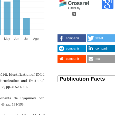
0
compartir
tweet
compartir
compartir
compartir
mail
2014). Identification of 4D Lü
chronization and fractional
38, pp. 4652-4661.
xponente de Lyapunov con
 45, pp. 151-155.