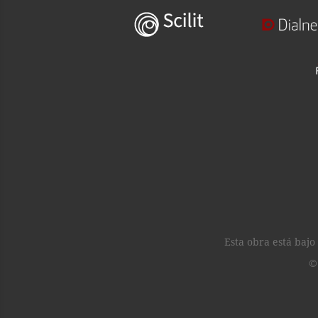
Esta obra está baj
©