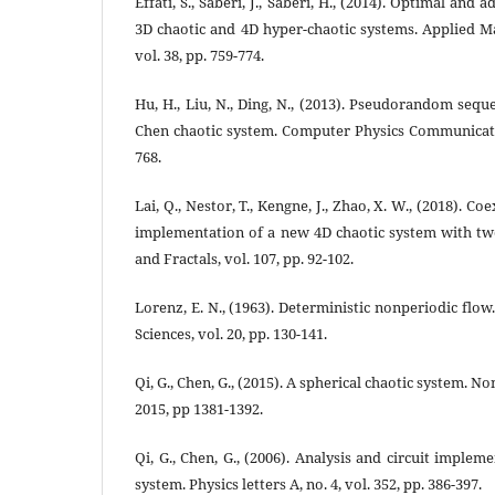
Effati, S., Saberi, J., Saberi, H., (2014). Optimal and 
3D chaotic and 4D hyper-chaotic systems. Applied M
vol. 38, pp. 759-774.
Hu, H., Liu, N., Ding, N., (2013). Pseudorandom seq
Chen chaotic system. Computer Physics Communication
768.
Lai, Q., Nestor, T., Kengne, J., Zhao, X. W., (2018). Co
implementation of a new 4D chaotic system with two
and Fractals, vol. 107, pp. 92-102.
Lorenz, E. N., (1963). Deterministic nonperiodic flo
Sciences, vol. 20, pp. 130-141.
Qi, G., Chen, G., (2015). A spherical chaotic system. No
2015, pp 1381-1392.
Qi, G., Chen, G., (2006). Analysis and circuit imple
system. Physics letters A, no. 4, vol. 352, pp. 386-397.