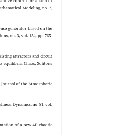
adaptive control for a kind of
athematical Modeling, no. 2,
uence generator based on the
s, no. 3, vol. 184, pp. 765-
existing attractors and circuit
 equilibria. Chaos, Solitons
w. Journal of the Atmospheric
nlinear Dynamics, no. 81, vol.
mentation of a new 4D chaotic