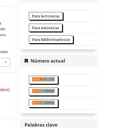
Para lectores/as
 &
Para autores/as
MIMO
treo.
Para bibliotecarios/as
.10850
Número actual
embre)
Palabras clave