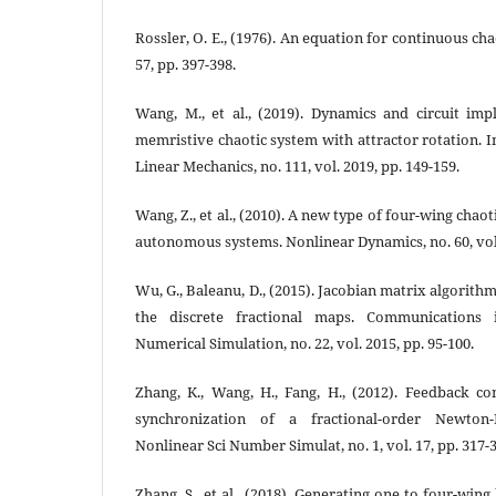
Rossler, O. E., (1976). An equation for continuous chaos
57, pp. 397-398.
Wang, M., et al., (2019). Dynamics and circuit im
memristive chaotic system with attractor rotation. I
Linear Mechanics, no. 111, vol. 2019, pp. 149-159.
Wang, Z., et al., (2010). A new type of four-wing chaot
autonomous systems. Nonlinear Dynamics, no. 60, vol.
Wu, G., Baleanu, D., (2015). Jacobian matrix algorit
the discrete fractional maps. Communications 
Numerical Simulation, no. 22, vol. 2015, pp. 95-100.
Zhang, K., Wang, H., Fang, H., (2012). Feedback co
synchronization of a fractional-order Newto
Nonlinear Sci Number Simulat, no. 1, vol. 17, pp. 317-
Zhang, S., et al., (2018). Generating one to four-wing