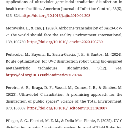
Applications of ultraviolet germicidal irradiation disinfection in
health care facilities. American Journal of Infection Control, 38(5),
S13–S24.
https://doi.org/10.1016/j.ajic.2010.04.208
Morawska, L., & Cao, J. (2020). Airborne transmission of SARS-CoV-
2: The world should face the reality. Environment International,
139, 105730.
https://doi.org/10.1016/j.envint.2020.105730
Peñacoba, M., Bayona, E., Sierra-García, J. E., & Santos, M. (2024).
Route optimization for UVC disinfection robot using bio-inspired
metaheuristic techniques. Biomimetics, 9(12), 744.
https://doi.org/10.3390/biomimetics9120744
Pereira, A. R., Braga, D. F., Vassal, M., Gomes, I. B., & Simões, M.
(2023). Ultraviolet C irradiation: A promising approach for the
disinfection of public spaces? Science of the Total Environment,
879, 163007.
https://doi.org/10.1016/j.scitotenv.2023.163007
Pfleger, S. G., Haertel, M. E. M., & Della Mea Plentz, P. (2025). UV-C
disinfection robots: A systematic review. Journal of Field Robotics.