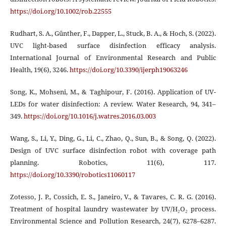
https://doi.org/10.1002/rob.22555
Rudhart, S. A., Günther, F., Dapper, L., Stuck, B. A., & Hoch, S. (2022).
UVC light-based surface disinfection efficacy analysis.
International Journal of Environmental Research and Public
Health, 19(6), 3246.
https://doi.org/10.3390/ijerph19063246
Song, K., Mohseni, M., & Taghipour, F. (2016). Application of UV-
LEDs for water disinfection: A review. Water Research, 94, 341–
349.
https://doi.org/10.1016/j.watres.2016.03.003
Wang, S., Li, Y., Ding, G., Li, C., Zhao, Q., Sun, B., & Song, Q. (2022).
Design of UVC surface disinfection robot with coverage path
planning. Robotics, 11(6), 117.
https://doi.org/10.3390/robotics11060117
Zotesso, J. P., Cossich, E. S., Janeiro, V., & Tavares, C. R. G. (2016).
Treatment of hospital laundry wastewater by UV/H₂O₂ process.
Environmental Science and Pollution Research, 24(7), 6278–6287.