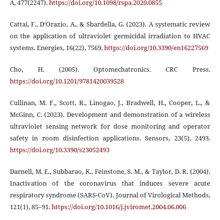
A, 477(2247).
https://doi.org/10.1098/rspa.2020.0855
Cattai, F., D’Orazio, A., & Sbardella, G. (2023). A systematic review
on the application of ultraviolet germicidal irradiation to HVAC
systems. Energies, 16(22), 7569.
https://doi.org/10.3390/en16227569
Cho, H. (2005). Optomechatronics. CRC Press.
https://doi.org/10.1201/9781420039528
Cullinan, M. F., Scott, R., Linogao, J., Bradwell, H., Cooper, L., &
McGinn, C. (2023). Development and demonstration of a wireless
ultraviolet sensing network for dose monitoring and operator
safety in room disinfection applications. Sensors, 23(5), 2493.
https://doi.org/10.3390/s23052493
Darnell, M. E., Subbarao, K., Feinstone, S. M., & Taylor, D. R. (2004).
Inactivation of the coronavirus that induces severe acute
respiratory syndrome (SARS-CoV). Journal of Virological Methods,
121(1), 85–91.
https://doi.org/10.1016/j.jviromet.2004.06.006