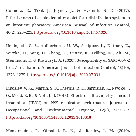
Guimera, D., Trzil, J., Joyner, J., & Hysmith, N. D. (2017).
Effectiveness of a shielded ultraviolet C air disinfection system in
an inpatient pharmacy. American Journal of Infection Control,
46(2), 223–225.
https://doi.org/10.1016/j.ajic.2017.07.026
Heilingloh, C. S., Aufderhorst, U. W., Schipper, L., Dittmer, U.,
Witzke, O., Yang, D., Zheng, X., Sutter, K., Trilling, M., Alt, M.,
Steinmann, E., & Krawczyk, A. (2020). Susceptibility of SARS-CoV-2
to UV irradiation. American Journal of Infection Control, 48(10),
1273–1275.
https://doi.org/10.1016/j.ajic.2020.07.031
Lindsley, W. G., Martin, S. B., Thewlis, R. E., Sarkisian, K., Nwoko, J.
O., Mead, K. R., & Noti, J. D. (2015). Effects of ultraviolet germicidal
irradiation (UVGI) on N95 respirator performance. Journal of
Occupational and Environmental Hygiene, 12(8), 509–517.
https://doi.org/10.1080/15459624.2015.1018518
Memarzadeh, F., Olmsted, R. N., & Bartley, J. M. (2010).