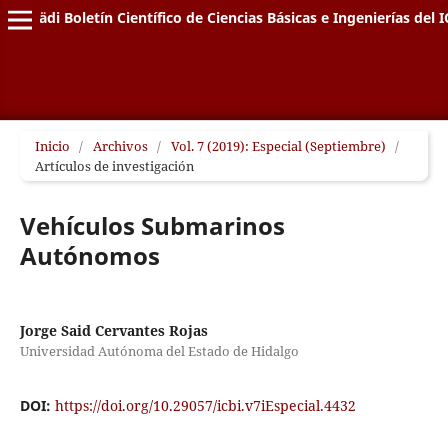
Pädi Boletín Científico de Ciencias Básicas e Ingenierías del I
Inicio
/
Archivos
/
Vol. 7 (2019): Especial (Septiembre)
/
Artículos de investigación
Vehículos Submarinos
Autónomos
Jorge Said Cervantes Rojas
Universidad Autónoma del Estado de Hidalgo
DOI:
https://doi.org/10.29057/icbi.v7iEspecial.4432