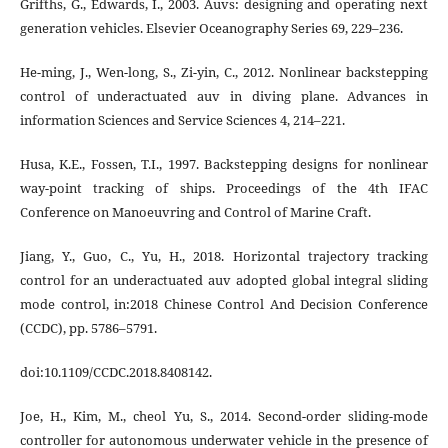
Grifths, G., Edwards, I., 2003. Auvs: designing and operating next
generation vehicles. Elsevier Oceanography Series 69, 229–236.
He-ming, J., Wen-long, S., Zi-yin, C., 2012. Nonlinear backstepping
control of underactuated auv in diving plane. Advances in
information Sciences and Service Sciences 4, 214–221.
Husa, K.E., Fossen, T.I., 1997. Backstepping designs for nonlinear
way-point tracking of ships. Proceedings of the 4th IFAC
Conference on Manoeuvring and Control of Marine Craft.
Jiang, Y., Guo, C., Yu, H., 2018. Horizontal trajectory tracking
control for an underactuated auv adopted global integral sliding
mode control, in:2018 Chinese Control And Decision Conference
(CCDC), pp. 5786–5791.
doi:10.1109/CCDC.2018.8408142.
Joe, H., Kim, M., cheol Yu, S., 2014. Second-order sliding-mode
controller for autonomous underwater vehicle in the presence of