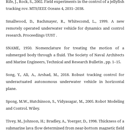
Rife, J., Rock, S., 2002. Field experiments in the control of a jellyﬁsh
tracking rov. MTS/IEEE Oceans 4, 2031–2038.
Smallwood, D., Bachmayer, R., Whitecomd, L., 1999. A new
remotely operated underwater vehicle for dynamics and control
research. Proceedings UUST .
SNAME, 1950. Nomenclature for treating the motion of a
submerged body through a ﬂuid. The Society of Naval Architects
and Marine Engineers, Technical and Research Bulletin , pp. 1–15.
Song, Y., Ali, A., Arshad, M., 2018. Robust tracking control for
underactuated autonomous underwater vehicle in horizontal
plane.
Spong, M.W., Hutchinson, S., Vidyasagar, M., 2005. Robot Modeling
and Control. Wiley.
Tivey, M., Johnson, H.; Bradley, A., Yoerger, D., 1998. Thickness of a
submarine lava ﬂow determined from near-bottom magnetic ﬁeld