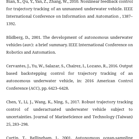
Bian, X., Qu, Y., Yan, Z., Zhang, W., 2010. Nonlinear feedback control
for trajectory tracking of an unmanned underwater vehicle. IEEE
International Conference on Information and Automation , 1387–
1392.
Blidberg, D., 2001. The development of autonomous underwater
vehicles (auv): a brief summary. IEEE International Conference on
Robotics and Automation.
Cervantes, J., Yu, W., Salazar, S., Chairez, I., Lozano, R., 2016. Output
based backstepping control for trajectory tracking of an
autonomous underwater vehicle, in: 2016 American Control
Conference (ACC), pp. 6423–6428.
Chen, Y., Li, J., Wang, K., Ning, S., 2017. Robust trajectory tracking
control of underactuated underwater vehicle subject to
uncertainties. Journal of MarineScience and Technology (Taiwan)
25, 283–298.
Curtin, T., Bellingham, J., 2001. Autonomous ocean-sampling