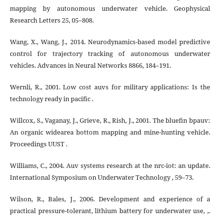
mapping by autonomous underwater vehicle. Geophysical
Research Letters 25, 05–808.
Wang, X., Wang, J., 2014. Neurodynamics-based model predictive
control for trajectory tracking of autonomous underwater
vehicles. Advances in Neural Networks 8866, 184–191.
Wernli, R., 2001. Low cost auvs for military applications: Is the
technology ready in paciﬁc .
Willcox, S., Vaganay, J., Grieve, R., Rish, J., 2001. The blueﬁn bpauv:
An organic widearea bottom mapping and mine-hunting vehicle.
Proceedings UUST .
Williams, C., 2004. Auv systems research at the nrc-iot: an update.
International Symposium on Underwater Technology , 59–73.
Wilson, R., Bales, J., 2006. Development and experience of a
practical pressure-tolerant, lithium battery for underwater use, ,.