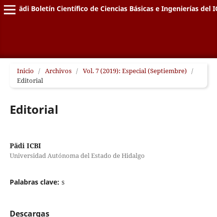
Pädi Boletín Científico de Ciencias Básicas e Ingenierías del I
Inicio
/
Archivos
/
Vol. 7 (2019): Especial (Septiembre)
/
Editorial
Editorial
Pädi ICBI
Universidad Autónoma del Estado de Hidalgo
Palabras clave:
s
Descargas