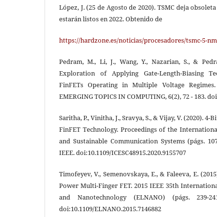
López, J. (25 de Agosto de 2020). TSMC deja obsoleta
estarán listos en 2022. Obtenido de
https://hardzone.es/noticias/procesadores/tsmc-5-n
Pedram, M., Li, J., Wang, Y., Nazarian, S., & Pe
Exploration of Applying Gate-Length-Biasing Te
FinFETs Operating in Multiple Voltage Regim
EMERGING TOPICS IN COMPUTING, 6(2), 72 - 183. doi
Saritha, P., Vinitha, J., Sravya, S., & Vijay, V. (2020). 
FinFET Technology. Proceedings of the Internationa
and Sustainable Communication Systems (págs. 107
IEEE. doi:10.1109/ICESC48915.2020.9155707
Timofeyev, V., Semenovskaya, E., & Faleeva, E. (2015
Power Multi-Finger FET. 2015 IEEE 35th Internation
and Nanotechnology (ELNANO) (págs. 239-241
doi:10.1109/ELNANO.2015.7146882