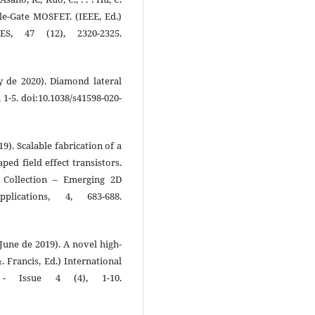
e-Gate MOSFET. (IEEE, Ed.)
, 47 (12), 2320-2325.
ry de 2020). Diamond lateral
, 1-5. doi:10.1038/s41598-020-
(2019). Scalable fabrication of a
ed field effect transistors.
Collection – Emerging 2D
lications, 4, 683-688.
. (June de 2019). A novel high-
. Francis, Ed.) International
 - Issue 4 (4), 1-10.