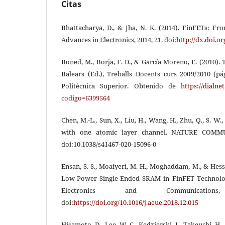
Citas
Bhattacharya, D., & Jha, N. K. (2014). FinFETs: Fr
Advances in Electronics, 2014, 21. doi:
http://dx.doi.o
Boned, M., Borja, F. D., & García Moreno, E. (2010). 
Balears (Ed.), Treballs Docents curs 2009/2010 (pág
Politècnica Superior. Obtenido de
https://dialnet
codigo=6399564
Chen, M.-L., Sun, X., Liu, H., Wang, H., Zhu, Q., S. W.,
with one atomic layer channel. NATURE COMMUN
doi:10.1038/s41467-020-15096-0
Ensan, S. S., Moaiyeri, M. H., Moghaddam, M., & Hess
Low-Power Single-Ended SRAM in FinFET Technology
Electronics and Communicatio
doi:
https://doi.org/10.1016/j.aeue.2018.12.015
Hisamoto, D., Lee, W.-C., Kedzierski, J., Takeuchi, H., A