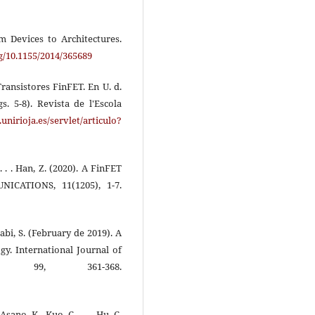
om Devices to Architectures.
rg/10.1155/2014/365689
Transistores FinFET. En U. d.
s. 5-8). Revista de l'Escola
.unirioja.es/servlet/articulo?
 . . . Han, Z. (2020). A FinFET
ICATIONS, 11(1205), 1-7.
abi, S. (February de 2019). A
. International Journal of
ns, 99, 361-368.
sano, K., Kuo, C., . . . Hu, C.