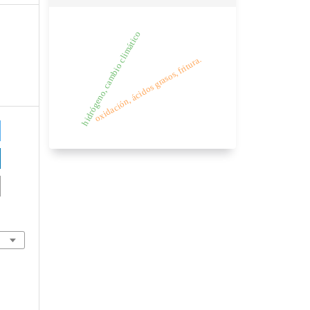
hidrógeno, cambio climático
oxidación, ácidos grasos, fritura.