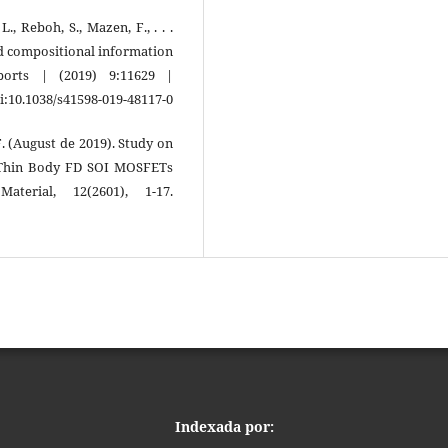
L., Reboh, S., Mazen, F., . . .
nd compositional information
eports | (2019) 9:11629 |
doi:10.1038/s41598-019-48117-0
C.-F. (August de 2019). Study on
ra-Thin Body FD SOI MOSFETs
terial, 12(2601), 1-17.
Indexada por: