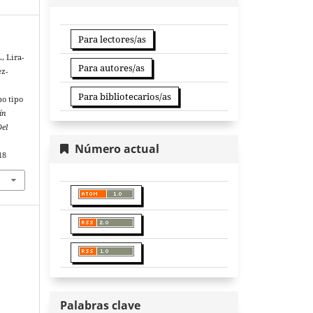
Para lectores/as
, Lira-
Para autores/as
ez-
.
Para bibliotecarios/as
po tipo
ín
Del
Número actual
18
Palabras clave