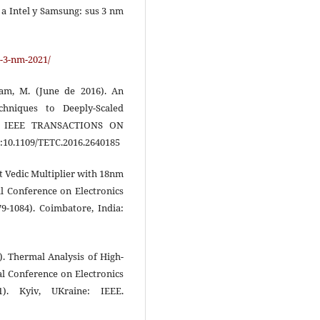
 a Intel y Samsung: sus 3 nm
m-3-nm-2021/
dram, M. (June de 2016). An
chniques to Deeply-Scaled
es. IEEE TRANSACTIONS ON
:10.1109/TETC.2016.2640185
4-Bit Vedic Multiplier with 18nm
l Conference on Electronics
9-1084). Coimbatore, India:
). Thermal Analysis of High-
al Conference on Electronics
). Kyiv, UKraine: IEEE.