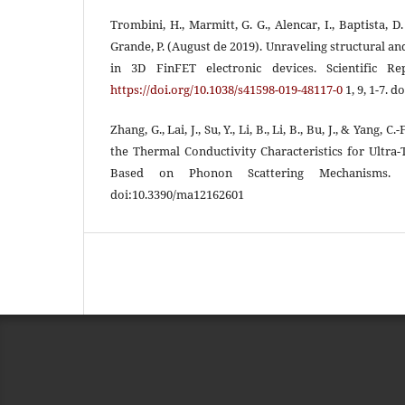
Trombini, H., Marmitt, G. G., Alencar, I., Baptista, D. 
Grande, P. (August de 2019). Unraveling structural a
in 3D FinFET electronic devices. Scientific R
https://doi.org/10.1038/s41598-019-48117-0
1, 9, 1-7. 
Zhang, G., Lai, J., Su, Y., Li, B., Li, B., Bu, J., & Yang, 
the Thermal Conductivity Characteristics for Ult
Based on Phonon Scattering Mechanisms. Ma
doi:10.3390/ma12162601