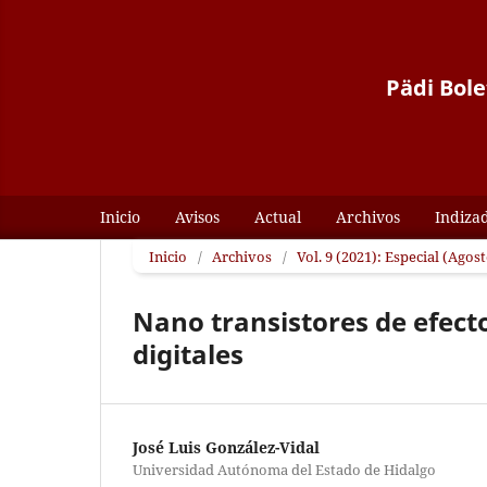
Pädi Bole
Inicio
Avisos
Actual
Archivos
Indiza
Inicio
/
Archivos
/
Vol. 9 (2021): Especial (Agos
Nano transistores de efect
digitales
José Luis González-Vidal
Universidad Autónoma del Estado de Hidalgo