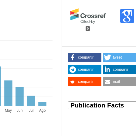
0
compartir
tweet
compartir
compartir
compartir
mail