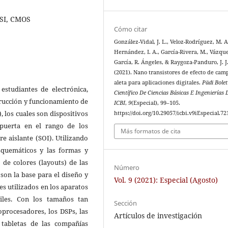
ULSI, CMOS
Cómo citar
González-Vidal, J. L., Veloz-Rodríguez, M. A.
Hernández, I. A., García-Rivera, M., Vázqu
García, R. Ángeles, & Raygoza-Panduro, J. J
(2021). Nano transistores de efecto de cam
aleta para aplicaciones digitales.
Pädi Bolet
estudiantes de electrónica,
Científico De Ciencias Básicas E Ingenierías 
trucción y funcionamiento de
ICBI
,
9
(Especial), 99–105.
, los cuales son dispositivos
https://doi.org/10.29057/icbi.v9iEspecial.72
puerta en el rango de los
Más formatos de cita
re aislante (SOI). Utilizando
quemáticos y las formas y
 de colores (layouts) de las
Número
son la base para el diseño y
Vol. 9 (2021): Especial (Agosto)
es utilizados en los aparatos
tiles. Con los tamaños tan
Sección
oprocesadores, los DSPs, las
Artículos de investigación
 tabletas de las compañías