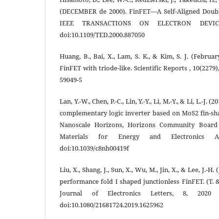
(DECEMBER de 2000). FinFET—A Self-Aligned Doubl
IEEE TRANSACTIONS ON ELECTRON DEVICES
doi:10.1109/TED.2000.887050
Huang, B., Bai, X., Lam, S. K., & Kim, S. J. (Februa
FinFET with triode-like. Scientific Reports , 10(2279)
59049-5
Lan, Y.-W., Chen, P.-C., Lin, Y.-Y., Li, M.-Y., & Li, L.-J. 
complementary logic inverter based on MoS2 fin-shap
Nanoscale Horizons, Horizons Community Board 
Materials for Energy and Electronics App
doi:10.1039/c8nh00419f
Liu, X., Shang, J., Sun, X., Wu, M., Jin, X., & Lee, J.-H
performance fold I shaped junctionless FinFET. (T. &
Journal of Electronics Letters, 8, 2020
doi:10.1080/21681724.2019.1625962