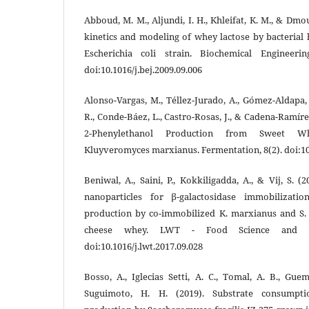
Abboud, M. M., Aljundi, I. H., Khleifat, K. M., & Dmo
kinetics and modeling of whey lactose by bacteria
Escherichia coli strain. Biochemical Engineerin
doi:10.1016/j.bej.2009.09.006
Alonso-Vargas, M., Téllez-Jurado, A., Gómez-Aldapa, 
R., Conde-Báez, L., Castro-Rosas, J., & Cadena-Ramíre
2-Phenylethanol Production from Sweet W
Kluyveromyces marxianus. Fermentation, 8(2). doi:1
Beniwal, A., Saini, P., Kokkiligadda, A., & Vij, S. (
nanoparticles for β-galactosidase immobilizat
production by co-immobilized K. marxianus and S. 
cheese whey. LWT - Food Science and Tec
doi:10.1016/j.lwt.2017.09.028
Bosso, A., Iglecias Setti, A. C., Tomal, A. B., Guem
Suguimoto, H. H. (2019). Substrate consumptio