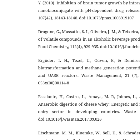
Y. (2010). Inhibition of brain tumor growth by intra
nanobioconjugate with pH-dependent drug release.
107(42), 18143-18148. doi:10.1073/pnas.1003919107
Dragone, G., Mussatto, S. I., Oliveira, J. M., & Teixeira,
of volatile compounds in an alcoholic beverage pro
Food Chemistry, 112(4), 929-935. doi:10.1016/j.foodch
Ergüder, T. H., Tezel, U., Güven, E., & Demirer
biotransformation and methane generation potenti
and UASB reactors. Waste Management, 21 (7), 64
053x(00)00114-8
Escalante, H., Castro, L., Amaya, M. P., Jaimes, L.,
Anaerobic digestion of cheese whey: Energetic and n
dairy sector in developing countries. Waste 
doi:10.1016/j.wasman.2017.09.026
Etschmann, M. M., Bluemke, W., Sell, D., & Schrader,