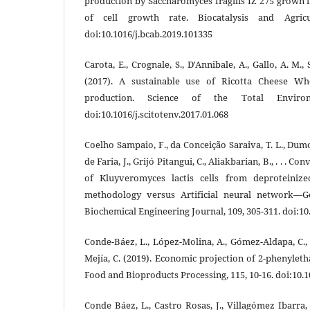
production by Saccharomyces fragilis IZ 275 grown 
of cell growth rate. Biocatalysis and Agricul
doi:10.1016/j.bcab.2019.101335
Carota, E., Crognale, S., D'Annibale, A., Gallo, A. M., 
(2017). A sustainable use of Ricotta Cheese Whe
production. Science of the Total Environm
doi:10.1016/j.scitotenv.2017.01.068
Coelho Sampaio, F., da Conceição Saraiva, T. L., Dumo
de Faria, J., Grijó Pitangui, C., Aliakbarian, B., . . . C
of Kluyveromyces lactis cells from deproteiniz
methodology versus Artificial neural network—Ge
Biochemical Engineering Journal, 109, 305-311. doi:10.
Conde-Báez, L., López-Molina, A., Gómez-Aldapa, C.
Mejía, C. (2019). Economic projection of 2-phenyle
Food and Bioproducts Processing, 115, 10-16. doi:10.1
Conde Báez, L., Castro Rosas, J., Villagómez Ibarra, 