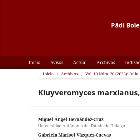
Pädi Bole
Inicio
Avisos
Actual
Archivos
Indiza
Inicio
/
Archivos
/
Vol. 10 Núm. 20 (2023): Julio
Kluyveromyces marxianus, 
Miguel Ángel Hernández-Cruz
Universidad Autónoma del Estado de Hidalgo
Gabriela Marisol Vázquez-Cuevas