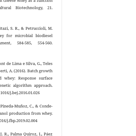
in cheese whey as a function
tural Biotechnology, 21.
Stazi, S. R., & Petruccioli, M.
y for microbial biodiesel
ent, 584-585, 554-560.
nt de Lima e Silva, G., Teles
onverti, A. (2016). Batch growth
ed whey: Response surface
netic algorithm approach.
1016/j.bej.2016.01.026
, Pineda-Muñoz, C., & Conde-
thanol production from whey.
016/j.fbp.2019.02.004
J. R., Palma Quiroz, I., Páez