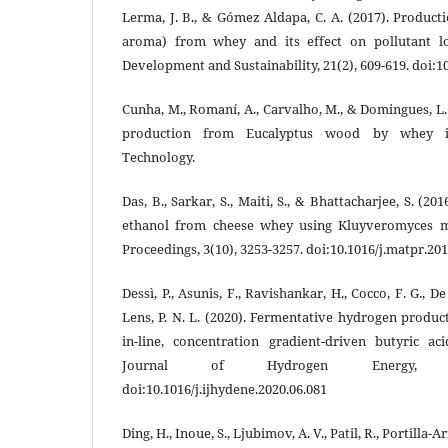
Lerma, J. B., & Gómez Aldapa, C. A. (2017). Product
aroma) from whey and its effect on pollutant l
Development and Sustainability, 21(2), 609-619. doi:1
Cunha, M., Romaní, A., Carvalho, M., & Domingues, L.
production from Eucalyptus wood by whey inc
Technology.
Das, B., Sarkar, S., Maiti, S., & Bhattacharjee, S. (2
ethanol from cheese whey using Kluyveromyces ma
Proceedings, 3(10), 3253-3257. doi:10.1016/j.matpr.201
Dessì, P., Asunis, F., Ravishankar, H., Cocco, F. G., D
Lens, P. N. L. (2020). Fermentative hydrogen produ
in-line, concentration gradient-driven butyric aci
Journal of Hydrogen Energy, 45(
doi:10.1016/j.ijhydene.2020.06.081
Ding, H., Inoue, S., Ljubimov, A. V., Patil, R., Portilla-Aria