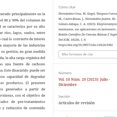
Cómo citar
generado principalmente en la
Hernández-Cruz, M. Ángel, Vázquez-Cuevas
M., Castro-Rosas, J., Hernández-Juárez, M.,
 el 80 y 90% del volumen de
Gómez-Aldapa, C. A. (2023). Kluyveromyce
l se caracteriza por su alto
marxianus, sus aplicaciones en lactosuero
 ríos, lagos, suelos, entre
Boletín Científico De Ciencias Básicas E Inge
 cual lo convierte de interés
Del ICBI
,
10
(20), 1–9.
a mayoría de las industrias
https://doi.org/10.29057/icbi.v10i20.9362
 su gestión, en gran medida
Más formatos de cita
a, la alta carga orgánica del
omo una fuente de carbono
a. Este disacárido puede ser
Número
con capacidad de degradar
Vol. 10 Núm. 20 (2023): Julio -
tes productos. El presente
Diciembre
os generados a partir de
arxianus
, con el objetivo de
Sección
tados de pre-tratamientos
Artículos de revisión
os y reducción de contenido