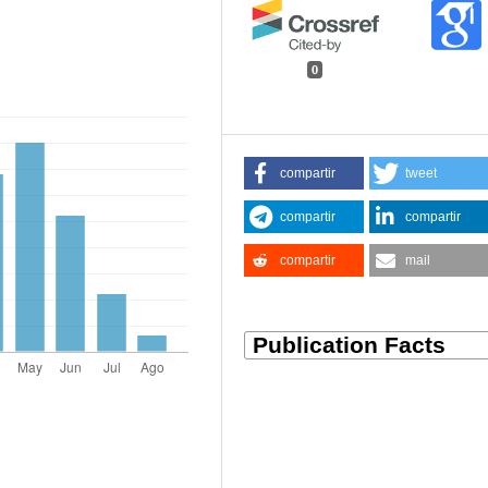
0
compartir
tweet
compartir
compartir
compartir
mail