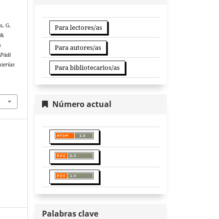
, G.
Para lectores/as
 &
s
Para autores/as
.
Pädi
nierías
Para bibliotecarios/as
Número actual
Palabras clave