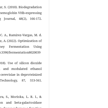
ur, S. (2010). Biodegradation
l hemoglobin VHb-expressing
g Journal, 48(2), 166-172.
C. A., Ramírez-Vargas, M. d.
z, A. (2022). Optimization of
hey Fermentation Using
0.3390/fermentation8020039
2018). Use of silicon dioxide
ion and modulated ethanol
cerevisiae in deproteinized
hnology, 87, 553-561.
ra, S., Morioka, L. R. I., &
n and beta-galactosidase