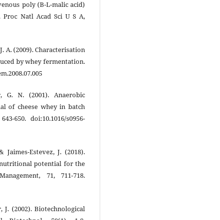
venous poly (B-L-malic acid)
 Proc Natl Acad Sci U S A,
 J. A. (2009). Characterisation
duced by whey fermentation.
em.2008.07.005
, G. N. (2001). Anaerobic
al of cheese whey in batch
3-650. doi:10.1016/s0956-
 & Jaimes-Estevez, J. (2018).
utritional potential for the
Management, 71, 711-718.
 J. (2002). Biotechnological