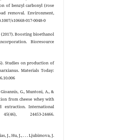
ion of benzyl carbonyl (rose
oad removal. Environment,
0.1007/s10668-017-0048-0
 (2017). Boosting bioethanol
orporation. Bioresource
016). Studies on production of
rxianus. Materials Today:
6.10.006
e Gioannis, G., Muntoni, A., &
ction from cheese whey with
d extraction. International
46), 24453-24466.
s, J., Hu, J., . . . Ljubimova, J.