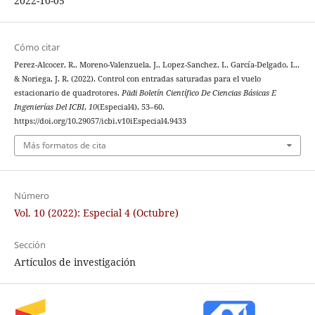
2022-10-05
Cómo citar
Perez-Alcocer, R., Moreno-Valenzuela, J., Lopez-Sanchez, I., García-Delgado, L.,
& Noriega, J. R. (2022). Control con entradas saturadas para el vuelo
estacionario de quadrotores.
Pädi Boletín Científico De Ciencias Básicas E
Ingenierías Del ICBI
,
10
(Especial4), 53–60.
https://doi.org/10.29057/icbi.v10iEspecial4.9433
Más formatos de cita
Número
Vol. 10 (2022): Especial 4 (Octubre)
Sección
Artículos de investigación