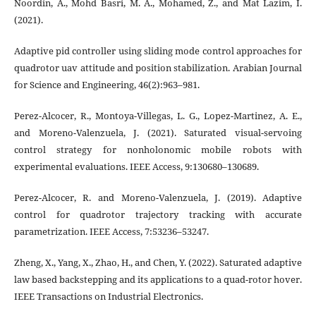
Noordin, A., Mohd Basri, M. A., Mohamed, Z., and Mat Lazim, I.
(2021).
Adaptive pid controller using sliding mode control approaches for
quadrotor uav attitude and position stabilization. Arabian Journal
for Science and Engineering, 46(2):963–981.
Perez-Alcocer, R., Montoya-Villegas, L. G., Lopez-Martinez, A. E.,
and Moreno-Valenzuela, J. (2021). Saturated visual-servoing
control strategy for nonholonomic mobile robots with
experimental evaluations. IEEE Access, 9:130680–130689.
Perez-Alcocer, R. and Moreno-Valenzuela, J. (2019). Adaptive
control for quadrotor trajectory tracking with accurate
parametrization. IEEE Access, 7:53236–53247.
Zheng, X., Yang, X., Zhao, H., and Chen, Y. (2022). Saturated adaptive
law based backstepping and its applications to a quad-rotor hover.
IEEE Transactions on Industrial Electronics.