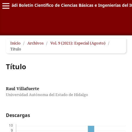
Pädi Boletín Científico de Ciencias Básicas e Ingenierías del I
Inicio
/
Archivos
/
Vol. 9 (2021): Especial (Agosto)
/
Título
Título
Raul Villafuerte
Universidad Autónoma del Estado de Hidalgo
Descargas