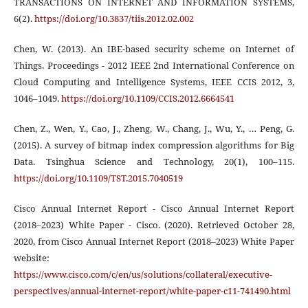
TRANSACTIONS ON INTERNET AND INFORMATION SYSTEMS,
6(2).
https://doi.org/10.3837/tiis.2012.02.002
Chen, W. (2013). An IBE-based security scheme on Internet of
Things. Proceedings - 2012 IEEE 2nd International Conference on
Cloud Computing and Intelligence Systems, IEEE CCIS 2012, 3,
1046–1049.
https://doi.org/10.1109/CCIS.2012.6664541
Chen, Z., Wen, Y., Cao, J., Zheng, W., Chang, J., Wu, Y., … Peng, G.
(2015). A survey of bitmap index compression algorithms for Big
Data. Tsinghua Science and Technology, 20(1), 100–115.
https://doi.org/10.1109/TST.2015.7040519
Cisco Annual Internet Report - Cisco Annual Internet Report
(2018–2023) White Paper - Cisco. (2020). Retrieved October 28,
2020, from Cisco Annual Internet Report (2018–2023) White Paper
website:
https://www.cisco.com/c/en/us/solutions/collateral/executive-
perspectives/annual-internet-report/white-paper-c11-741490.html