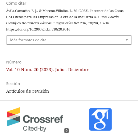
Cómo citar
Ávila-Camacho, F. J., & Moreno-Villalba, L. M. (2023). Internet de las Cosas
(IoT) Retos para las Empresas en la era de la Industria 4.0.
Pädi Boletín
Científico De Ciencias Básicas E Ingenierías Del ICBI
,
10
(20), 10–16.
https://doi.org/10.29057/icbi.v10i20.9516
Más formatos de cita
Número
Vol. 10 Núm. 20 (2023): Julio - Diciembre
Sección
Artículos de revisión
0