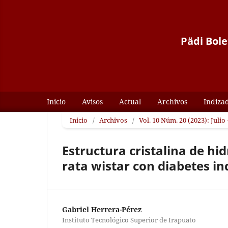
Pädi Bole
Inicio
Avisos
Actual
Archivos
Indiza
Inicio
/
Archivos
/
Vol. 10 Núm. 20 (2023): Julio
Estructura cristalina de hi
rata wistar con diabetes i
Gabriel Herrera-Pérez
Instituto Tecnológico Superior de Irapuato