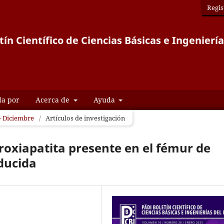
Regis
tín Científico de Ciencias Básicas e Ingeniería
da por
Acerca de
Ayuda
 - Diciembre
/
Artículos de investigación
droxiapatita presente en el fémur de
nducida