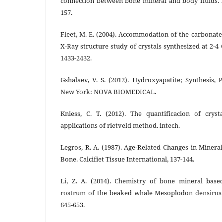
connection between bone mineral and body fluids. 
157.
Fleet, M. E. (2004). Accommodation of the carbonate
X-Ray structure study of crystals synthesized at 2-4
1433-2432.
Gshalaev, V. S. (2012). Hydroxyapatite; Synthesis, 
New York: NOVA BIOMEDICAL.
Kniess, C. T. (2012). The quantificacion of cryst
applications of rietveld method. intech.
Legros, R. A. (1987). Age-Related Changes in Minera
Bone. Calcifiet Tissue International, 137-144.
Li, Z. A. (2014). Chemistry of bone mineral bas
rostrum of the beaked whale Mesoplodon densirost
645-653.