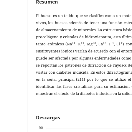
Resumen
El hueso es un tejido que se clasifica como un mate
vivos, los huesos además de tener una función estr
de almacenamiento de minerales. La estructura bási
procolágeno y cristales de hidroxiapatita, esta últi
+1
+1
+2
+2
-1
-1
tanto atómicos (Na
, K
, Mg
, Ca
, F
, Cl
) co
sustituyentes iónicos varían de acuerdo con el entor
puede ser afectada por algunas enfermedades como l
se reportan los patrones de difracción de rayos-x d
wistar con diabetes inducida. En estos difractogram
en la señal principal (211) por lo que se utilizó e
identificar las fases cristalinas para su estimación
muestran el efecto de la diabetes inducida en la calid
Descargas