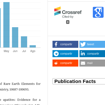
0
compartir
tweet
compartir
compartir
compartir
mail
 of Rare Earth Elements for
istry, 10687-100693.
te apatites: Evidence for a