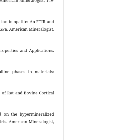
American Mineralogist, 149-
 ion in apatite: An FTIR and
 GPa. American Mineralogist,
Properties and Applications.
alline phases in materials:
l of Rat and Bovine Cortical
ed on the hypermineralized
ris. American Mineralogist,