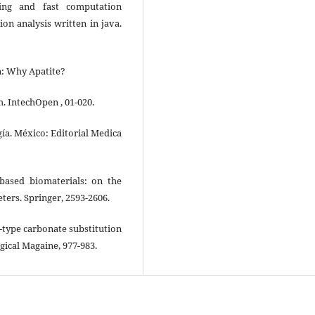
ming and fast computation
on analysis written in java.
on: Why Apatite?
. IntechOpen , 01-020.
ogía. México: Editorial Medica
-based biomaterials: on the
ters. Springer, 2593-2606.
 B-type carbonate substitution
gical Magaine, 977-983.