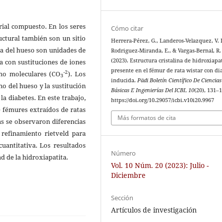
rial compuesto. En los seres
Cómo citar
uctural también son un sitio
Herrera-Pérez, G., Landeros-Velazquez, V. I
ca del hueso son unidades de
Rodriguez-Miranda, E., & Vargas-Bernal, R.
(2023). Estructura cristalina de hidroxiapa
ma con sustituciones de iones
presente en el fémur de rata wistar con di
-2
mo moleculares (CO
). Los
3
inducida.
Pädi Boletín Científico De Ciencias
no del hueso y la sustitución
Básicas E Ingenierías Del ICBI
,
10
(20), 131–1
a diabetes. En este trabajo,
https://doi.org/10.29057/icbi.v10i20.9967
e fémures extraídos de ratas
Más formatos de cita
as se observaron diferencias
l refinamiento rietveld para
 cuantitativa. Los resultados
Número
ad de la hidroxiapatita.
Vol. 10 Núm. 20 (2023): Julio -
Diciembre
Sección
Artículos de investigación