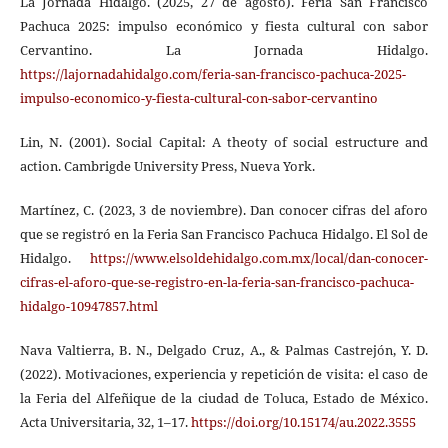
La Jornada Hidalgo. (2025, 27 de agosto). Feria San Francisco
Pachuca 2025: impulso económico y fiesta cultural con sabor
Cervantino. La Jornada Hidalgo.
https://lajornadahidalgo.com/feria-san-francisco-pachuca-2025-
impulso-economico-y-fiesta-cultural-con-sabor-cervantino
Lin, N. (2001). Social Capital: A theoty of social estructure and
action. Cambrigde University Press, Nueva York.
Martínez, C. (2023, 3 de noviembre). Dan conocer cifras del aforo
que se registró en la Feria San Francisco Pachuca Hidalgo. El Sol de
Hidalgo.
https://www.elsoldehidalgo.com.mx/local/dan-conocer-
cifras-el-aforo-que-se-registro-en-la-feria-san-francisco-pachuca-
hidalgo-10947857.html
Nava Valtierra, B. N., Delgado Cruz, A., & Palmas Castrejón, Y. D.
(2022). Motivaciones, experiencia y repetición de visita: el caso de
la Feria del Alfeñique de la ciudad de Toluca, Estado de México.
Acta Universitaria, 32, 1–17.
https://doi.org/10.15174/au.2022.3555