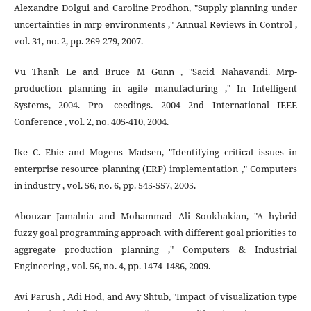
Alexandre Dolgui and Caroline Prodhon, "Supply planning under
uncertainties in mrp environments ," Annual Reviews in Control ,
vol. 31, no. 2, pp. 269-279, 2007.
Vu Thanh Le and Bruce M Gunn , "Sacid Nahavandi. Mrp-
production planning in agile manufacturing ," In Intelligent
Systems, 2004. Pro- ceedings. 2004 2nd International IEEE
Conference , vol. 2, no. 405-410, 2004.
Ike C. Ehie and Mogens Madsen, "Identifying critical issues in
enterprise resource planning (ERP) implementation ," Computers
in industry , vol. 56, no. 6, pp. 545-557, 2005.
Abouzar Jamalnia and Mohammad Ali Soukhakian, "A hybrid
fuzzy goal programming approach with different goal priorities to
aggregate production planning ," Computers & Industrial
Engineering , vol. 56, no. 4, pp. 1474-1486, 2009.
Avi Parush , Adi Hod, and Avy Shtub, "Impact of visualization type