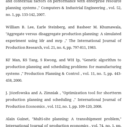
and contextual factors on performance with enterprise resource
planning systems ," Computers & Industrial Engineering , vol. 52,
no. 1, pp. 133-142, 2007.
William B. Lee, Earle Steinberg, and Basheer M. Khumawala,
"Aggregate versus disaggregate production planning: A simulated
experiment using ldr and mrp ," The International Journal of
Production Research, vol. 21, no. 6, pp. 797-811, 1983.
KF Man, KS Tang, S Kwong, and WH Ip, "Genetic algorithm to
production planning and scheduling problems for manufacturing
systems ," Production Planning & Control , vol. 11, no. 5, pp. 443-
458, 2000.
J. Józefowska and A. Zimniak , "Optimization tool for shortterm
production planning and scheduling ," International Journal of
Production Economics , vol. 112, no. 1, pp. 109-120, 2008.
Alain Guinet, "Multi-site planning: A transshipment problem,"
International Journal of production economics , vol. 74, no. 1, pp.