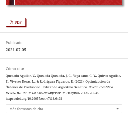
PDF
Publicado
2021-07-05
Cómo citar
Quezada Aguilar, V., Quezada Quezada, J. C., Vega cano, G. Y., Quiroz Aguilar,
F., Viveros Rosas, L., & Rodríguez Figueroa, R. (2021). Optimización de
Órdenes de Producción Utilizando Algoritmo Genético.
Boletín Científico
INVESTIGIUM De La Escuela Superior De Tizayuca
,
7
(13), 29–35.
https://doi.org/10.29057/est.v7i13.6498
Más formatos de cita