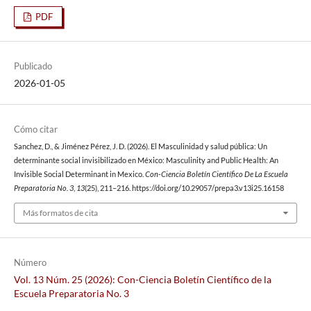
PDF
Publicado
2026-01-05
Cómo citar
Sanchez, D., & Jiménez Pérez, J. D. (2026). El Masculinidad y salud pública: Un
determinante social invisibilizado en México: Masculinity and Public Health: An
Invisible Social Determinant in Mexico.
Con-Ciencia Boletín Científico De La Escuela
Preparatoria No. 3
,
13
(25), 211–216. https://doi.org/10.29057/prepa3.v13i25.16158
Más formatos de cita
Número
Vol. 13 Núm. 25 (2026): Con-Ciencia Boletín Científico de la
Escuela Preparatoria No. 3