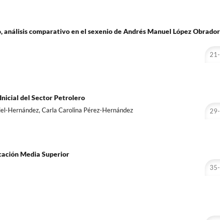
co, análisis comparativo en el sexenio de Andrés Manuel López Obrador
21
nicial del Sector Petrolero
iel-Hernández, Carla Carolina Pérez-Hernández
29
cación Media Superior
35