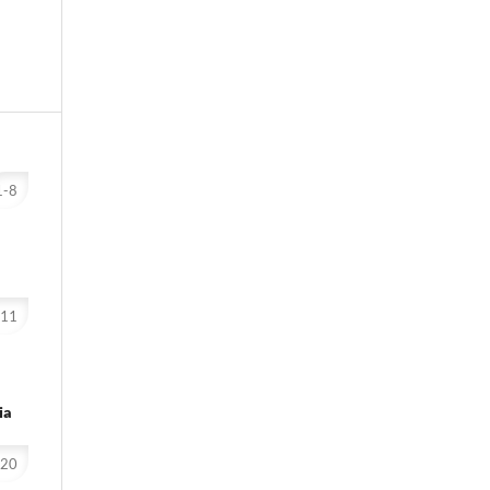
1-8
-11
ia
-20