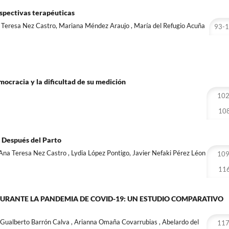
spectivas terapéuticas
 Teresa Nez Castro, Mariana Méndez Araujo , María del Refugio Acuña
93-
ocracia y la dificultad de su medición
102
10
y Después del Parto
a Teresa Nez Castro , Lydia López Pontigo, Javier Nefaki Pérez Léon
109
11
DURANTE LA PANDEMIA DE COVID-19: UN ESTUDIO COMPARATIVO
 Gualberto Barrón Calva , Arianna Omaña Covarrubias , Abelardo del
117