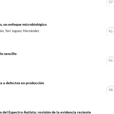
37
os, un enfoque microbiológico
lán, Yari Jaguey-Hernández
41
o sencillo
45
as a defectos en producción
48
o del Espectro Autista: revisión de la evidencia reciente