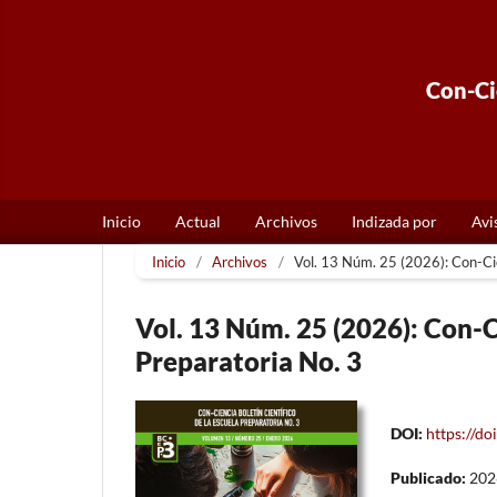
Con-Cie
Inicio
Actual
Archivos
Indizada por
Avi
Inicio
/
Archivos
/
Vol. 13 Núm. 25 (2026): Con-Cie
Vol. 13 Núm. 25 (2026): Con-C
Preparatoria No. 3
DOI:
https://d
Publicado:
202