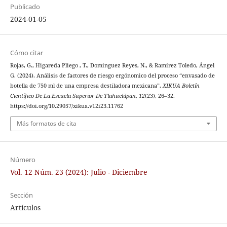
Publicado
2024-01-05
Cómo citar
Rojas, G., Higareda Pliego , T., Dominguez Reyes, N., & Ramírez Toledo, Ángel
G. (2024). Análisis de factores de riesgo ergónomico del proceso “envasado de
botella de 750 ml de una empresa destiladora mexicana”.
XIKUA Boletín
Científico De La Escuela Superior De Tlahuelilpan
,
12
(23), 26–32.
https://doi.org/10.29057/xikua.v12i23.11762
Más formatos de cita
Número
Vol. 12 Núm. 23 (2024): Julio - Diciembre
Sección
Artículos