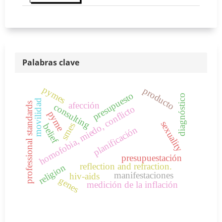
Palabras clave
pymes
producto
presupuesto
diagnóstico
movilidad
afección
professional standards
consulting
homofobia, miedo, conflicto
pyme
sexuality
smes
belief
planificación
presupuestación
reflection and refraction.
religion
manifestaciones
hiv-aids
genes
medición de la inflación