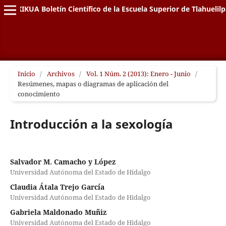
XIKUA Boletín Científico de la Escuela Superior de Tlahuelil
Inicio
/
Archivos
/
Vol. 1 Núm. 2 (2013): Enero - Junio
/
Resúmenes, mapas o diagramas de aplicación del
conocimiento
Introducción a la sexología
Salvador M. Camacho y López
Universidad Autónoma del Estado de Hidalgo
Claudia Átala Trejo García
Universidad Autónoma del Estado de Hidalgo
Gabriela Maldonado Muñiz
Universidad Autónoma del Estado de Hidalgo