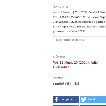
Cómo citar
Arana Llanes , . J. Y. . (2024). Comité Editor
XIKUA Boletín Científico De La Escuela Supe
Tlahuelilpan
,
12
(23). Recuperado a partir d
https://repository.uaeh.edu.mx/revistas/in
p/xikua/article/view/12138
Más formatos de cita
Número
Vol. 12 Núm. 23 (2024): Julio -
Diciembre
Sección
Comité Editorial
compartir
tweet