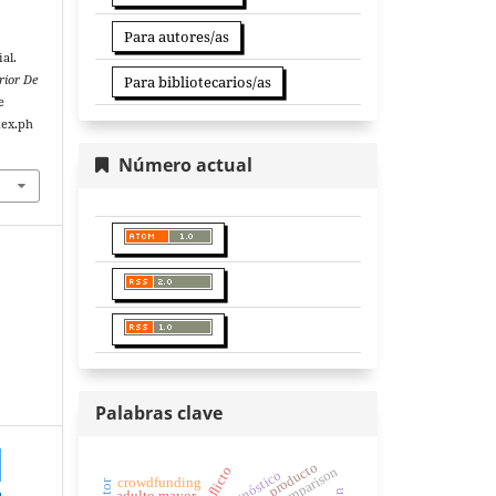
Para autores/as
ial.
rior De
Para bibliotecarios/as
e
dex.ph
Número actual
Palabras clave
producto
diagnóstico
crowdfunding
adulto mayor