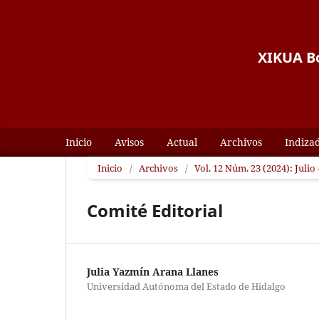
XIKUA Bo
Inicio
Avisos
Actual
Archivos
Indiza
Inicio
/
Archivos
/
Vol. 12 Núm. 23 (2024): Julio
Comité Editorial
Julia Yazmín Arana Llanes
Universidad Autónoma del Estado de Hidalgo