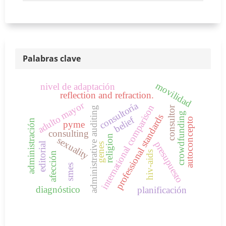
Palabras clave
movilidad
nivel de adaptación
reflection and refraction.
adulto mayor
consultoría
international comparison
consultor
administrative auditing
crowdfunding
professional standards
belief
autoconcepto
administración
pyme
consulting
religion
sexuality
presupuesto
editorial
genes
hiv-aids
afección
smes
diagnóstico
planificación