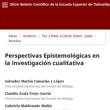
XIKUA Boletín Científico de la Escuela Superior de Tlahuelil
Inicio
/
Archivos
/
Vol. 2 Núm. 4 (2014): Enero - Junio
/
Reseñas
Perspectivas Epistemológicas en
la investigación cualitativa
Salvador Martín Camacho y López
Universidad Autónoma del Estado de Hidalgo
Claudia Átala Trejo García
Universidad Autónoma del Estado de Hidalgo
Gabriela Maldonado Muñiz