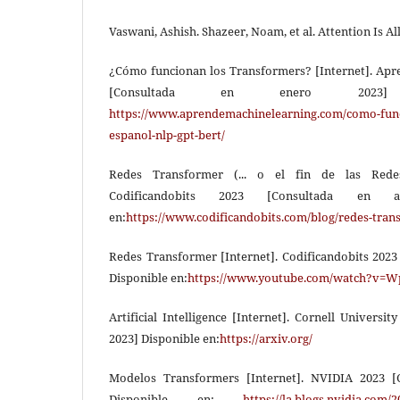
Vaswani, Ashish. Shazeer, Noam, et al. Attention Is A
¿Cómo funcionan los Transformers? [Internet]. Ap
[Consultada en enero 2023]
https://www.aprendemachinelearning.com/como-func
espanol-nlp-gpt-bert/
Redes Transformer (... o el fin de las Redes 
Codificandobits 2023 [Consultada en a
en:
https://www.codificandobits.com/blog/redes-tran
Redes Transformer [Internet]. Codificandobits 2023
Disponible en:
https://www.youtube.com/watch?v=
Artificial Intelligence [Internet]. Cornell Universi
2023] Disponible en:
https://arxiv.org/
Modelos Transformers [Internet]. NVIDIA 2023 [
Disponible en:
https://la.blogs.nvidia.com/