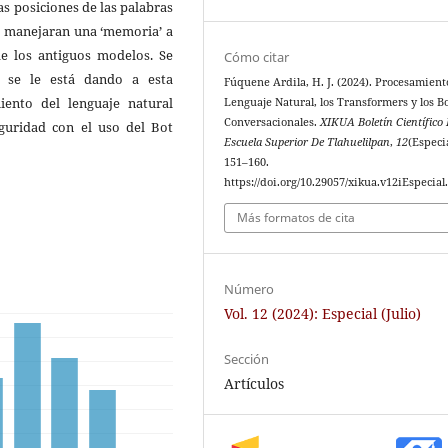
s posiciones de las palabras
os manejaran una ‘memoria’ a
 de los antiguos modelos. Se
Cómo citar
d se le está dando a esta
Fúquene Ardila, H. J. (2024). Procesamient
iento del lenguaje natural
Lenguaje Natural, los Transformers y los B
Conversacionales.
XIKUA Boletín Científico
eguridad con el uso del Bot
Escuela Superior De Tlahuelilpan
,
12
(Especia
151–160.
https://doi.org/10.29057/xikua.v12iEspecial
Más formatos de cita
Número
Vol. 12 (2024): Especial (Julio)
Sección
Artículos