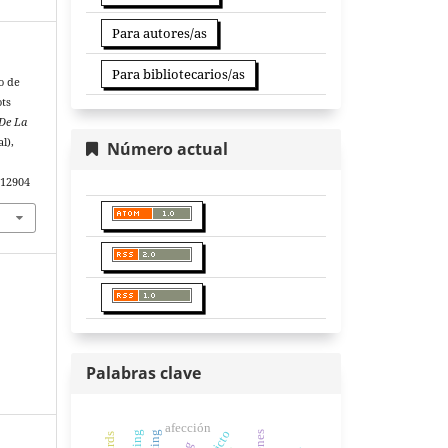
Para autores/as
Para bibliotecarios/as
o de
ots
 De La
l),
Número actual
.12904
Palabras clave
afección
genes