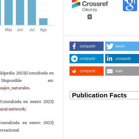
0
compartir
tweet
compartir
compartir
compartir
mail
ikipedia 2023[Consultada en
ponible en:
uajes_naturales
.
Consultada en enero 2023]
eural-network/
Consultada en enero 2023]
ersacional