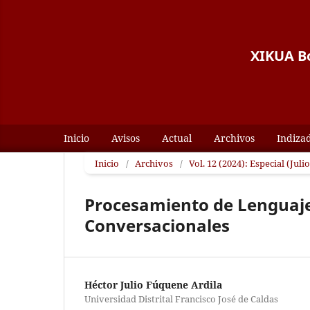
XIKUA Bo
Inicio
Avisos
Actual
Archivos
Indiza
Inicio
/
Archivos
/
Vol. 12 (2024): Especial (Julio
Procesamiento de Lenguaje 
Conversacionales
Héctor Julio Fúquene Ardila
Universidad Distrital Francisco José de Caldas