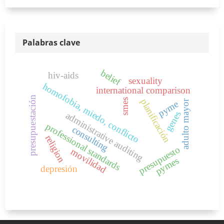
Palabras clave
belief
hiv-aids
sexuality
homofobia, miedo, conflicto
international comparison
presupuestación
planificación
smes
adulto mayor
pyme
genes
administrative auditing
professional standards
consulting
religion
presupuesto
movilidad
pymes
depresión