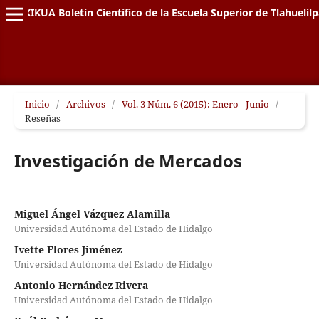
XIKUA Boletín Científico de la Escuela Superior de Tlahuelil
Inicio
/
Archivos
/
Vol. 3 Núm. 6 (2015): Enero - Junio
/
Reseñas
Investigación de Mercados
Miguel Ángel Vázquez Alamilla
Universidad Autónoma del Estado de Hidalgo
Ivette Flores Jiménez
Universidad Autónoma del Estado de Hidalgo
Antonio Hernández Rivera
Universidad Autónoma del Estado de Hidalgo