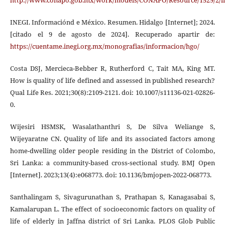
INEGI. Informaciónd e México. Resumen. Hidalgo [Internet]; 2024.
[citado el 9 de agosto de 2024]. Recuperado apartir de:
https://cuentame.inegi.org.mx/monografias/informacion/hgo/
Costa DSJ, Mercieca-Bebber R, Rutherford C, Tait MA, King MT.
How is quality of life defined and assessed in published research?
Qual Life Res. 2021;30(8):2109-2121. doi: 10.1007/s11136-021-02826-
0.
Wijesiri HSMSK, Wasalathanthri S, De Silva Weliange S,
Wijeyaratne CN. Quality of life and its associated factors among
home-dwelling older people residing in the District of Colombo,
Sri Lanka: a community-based cross-sectional study. BMJ Open
[Internet]. 2023;13(4):e068773. doi: 10.1136/bmjopen-2022-068773.
Santhalingam S, Sivagurunathan S, Prathapan S, Kanagasabai S,
Kamalarupan L. The effect of socioeconomic factors on quality of
life of elderly in Jaffna district of Sri Lanka. PLOS Glob Public