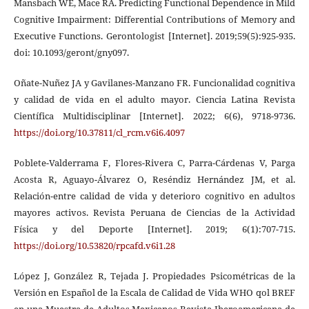
Mansbach WE, Mace RA. Predicting Functional Dependence in Mild
Cognitive Impairment: Differential Contributions of Memory and
Executive Functions. Gerontologist [Internet]. 2019;59(5):925-935.
doi: 10.1093/geront/gny097.
Oñate-Nuñez JA y Gavilanes-Manzano FR. Funcionalidad cognitiva
y calidad de vida en el adulto mayor. Ciencia Latina Revista
Científica Multidisciplinar [Internet]. 2022; 6(6), 9718-9736.
https://doi.org/10.37811/cl_rcm.v6i6.4097
Poblete-Valderrama F, Flores-Rivera C, Parra-Cárdenas V, Parga
Acosta R, Aguayo-Álvarez O, Reséndiz Hernández JM, et al.
Relación-entre calidad de vida y deterioro cognitivo en adultos
mayores activos. Revista Peruana de Ciencias de la Actividad
Física y del Deporte [Internet]. 2019; 6(1):707-715.
https://doi.org/10.53820/rpcafd.v6i1.28
López J, González R, Tejada J. Propiedades Psicométricas de la
Versión en Español de la Escala de Calidad de Vida WHO qol BREF
en una Muestra de Adultos Mexicanos Revista Iberoamericana de