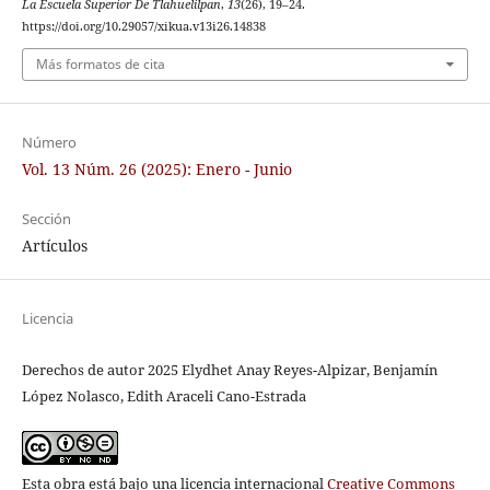
La Escuela Superior De Tlahuelilpan
,
13
(26), 19–24.
https://doi.org/10.29057/xikua.v13i26.14838
Más formatos de cita
Número
Vol. 13 Núm. 26 (2025): Enero - Junio
Sección
Artículos
Licencia
Derechos de autor 2025 Elydhet Anay Reyes-Alpizar, Benjamín
López Nolasco, Edith Araceli Cano-Estrada
Esta obra está bajo una licencia internacional
Creative Commons