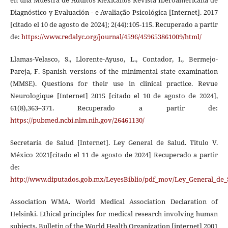
Diagnóstico y Evaluación - e Avaliação Psicológica [Internet]. 2017
[citado el 10 de agosto de 2024]; 2(44):105-115. Recuperado a partir
de:
https://www.redalyc.org/journal/4596/459653861009/html/
Llamas-Velasco, S., Llorente-Ayuso, L., Contador, I., Bermejo-
Pareja, F. Spanish versions of the minimental state examination
(MMSE). Questions for their use in clinical practice. Revue
Neurologique [Internet] 2015 [citado el 10 de agosto de 2024],
61(8),363–371. Recuperado a partir de:
https://pubmed.ncbi.nlm.nih.gov/26461130/
Secretaría de Salud [Internet]. Ley General de Salud. Titulo V.
México 2021[citado el 11 de agosto de 2024] Recuperado a partir
de:
http://www.diputados.gob.mx/LeyesBiblio/pdf_mov/Ley_General_de_
Association WMA. World Medical Association Declaration of
Helsinki. Ethical principles for medical research involving human
subjects. Bulletin of the World Health Organization [internet] 2001