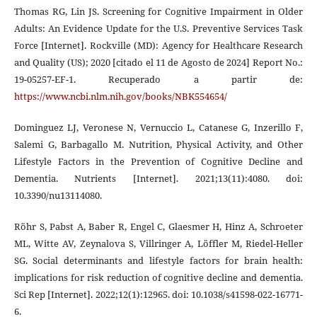
Thomas RG, Lin JS. Screening for Cognitive Impairment in Older
Adults: An Evidence Update for the U.S. Preventive Services Task
Force [Internet]. Rockville (MD): Agency for Healthcare Research
and Quality (US); 2020 [citado el 11 de Agosto de 2024] Report No.:
19-05257-EF-1. Recuperado a partir de:
https://www.ncbi.nlm.nih.gov/books/NBK554654/
Dominguez LJ, Veronese N, Vernuccio L, Catanese G, Inzerillo F,
Salemi G, Barbagallo M. Nutrition, Physical Activity, and Other
Lifestyle Factors in the Prevention of Cognitive Decline and
Dementia. Nutrients [Internet]. 2021;13(11):4080. doi:
10.3390/nu13114080.
Röhr S, Pabst A, Baber R, Engel C, Glaesmer H, Hinz A, Schroeter
ML, Witte AV, Zeynalova S, Villringer A, Löffler M, Riedel-Heller
SG. Social determinants and lifestyle factors for brain health:
implications for risk reduction of cognitive decline and dementia.
Sci Rep [Internet]. 2022;12(1):12965. doi: 10.1038/s41598-022-16771-
6.