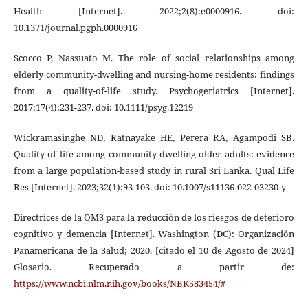
Health [Internet]. 2022;2(8):e0000916. doi:
10.1371/journal.pgph.0000916
Scocco P, Nassuato M. The role of social relationships among
elderly community-dwelling and nursing-home residents: findings
from a quality-of-life study. Psychogeriatrics [Internet].
2017;17(4):231-237. doi: 10.1111/psyg.12219
Wickramasinghe ND, Ratnayake HE, Perera RA, Agampodi SB.
Quality of life among community-dwelling older adults: evidence
from a large population-based study in rural Sri Lanka. Qual Life
Res [Internet]. 2023;32(1):93-103. doi: 10.1007/s11136-022-03230-y
Directrices de la OMS para la reducción de los riesgos de deterioro
cognitivo y demencia [Internet]. Washington (DC): Organización
Panamericana de la Salud; 2020. [citado el 10 de Agosto de 2024]
Glosario. Recuperado a partir de:
https://www.ncbi.nlm.nih.gov/books/NBK583454/#