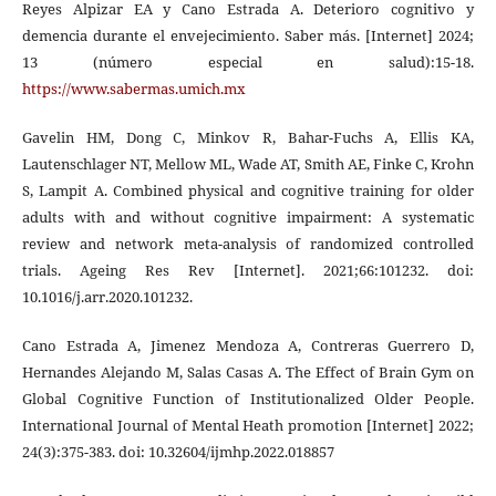
Reyes Alpizar EA y Cano Estrada A. Deterioro cognitivo y
demencia durante el envejecimiento. Saber más. [Internet] 2024;
13 (número especial en salud):15-18.
https://www.sabermas.umich.mx
Gavelin HM, Dong C, Minkov R, Bahar-Fuchs A, Ellis KA,
Lautenschlager NT, Mellow ML, Wade AT, Smith AE, Finke C, Krohn
S, Lampit A. Combined physical and cognitive training for older
adults with and without cognitive impairment: A systematic
review and network meta-analysis of randomized controlled
trials. Ageing Res Rev [Internet]. 2021;66:101232. doi:
10.1016/j.arr.2020.101232.
Cano Estrada A, Jimenez Mendoza A, Contreras Guerrero D,
Hernandes Alejando M, Salas Casas A. The Effect of Brain Gym on
Global Cognitive Function of Institutionalized Older People.
International Journal of Mental Heath promotion [Internet] 2022;
24(3):375-383. doi: 10.32604/ijmhp.2022.018857