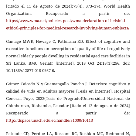
[citado el 11 de Agosto de 2024];79(4), 373–374. World Health
Organization. Recuperado a partir de:
https://www.wma.net/policies-post/wma-declaration-of-helsinki-
ethical-principles-for-medical-research-involving-human-subjects/
Gamage MWK, Hewage C, Pathirana KD. Effect of cognitive and
executive functions on perception of quality of life of cognitively
normal elderly people dwelling in residential aged care facilities in
Sri Lanka. BMC Geriatr [internet]. 2018 Oct 24;18(1):256. doi:
10.1186/s12877-018-0937-6.
Gómez Caicedo N y Guamangallo Pancho J. Deterioro cognitivo y
calidad de vida en adultos mayores [Tesis en internet]. Hospital
General. Puyo, 2022(Tesis de Pregrado)Universidad Nacional de
Chimborazo, Riobamba, Ecuador [itado el 12 de agosto de 2024]
Recuperado a partir de:
http://dspace.unach.edu.ec/handle/51000/10113
Patnode CD, Perdue LA, Rossom RC, Rushkin MC, Redmond N,