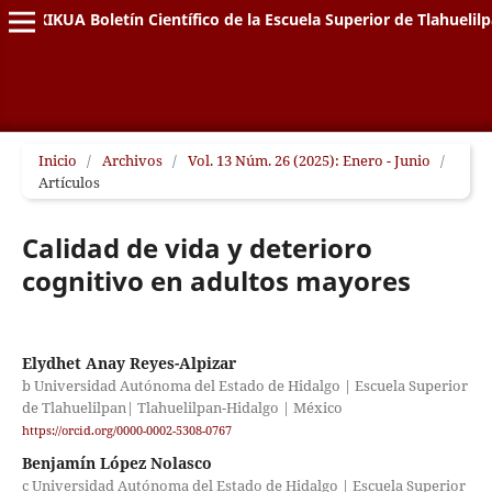
XIKUA Boletín Científico de la Escuela Superior de Tlahuelil
Inicio
/
Archivos
/
Vol. 13 Núm. 26 (2025): Enero - Junio
/
Artículos
Calidad de vida y deterioro
cognitivo en adultos mayores
Elydhet Anay Reyes-Alpizar
b Universidad Autónoma del Estado de Hidalgo | Escuela Superior
de Tlahuelilpan| Tlahuelilpan-Hidalgo | México
https://orcid.org/0000-0002-5308-0767
Benjamín López Nolasco
c Universidad Autónoma del Estado de Hidalgo | Escuela Superior