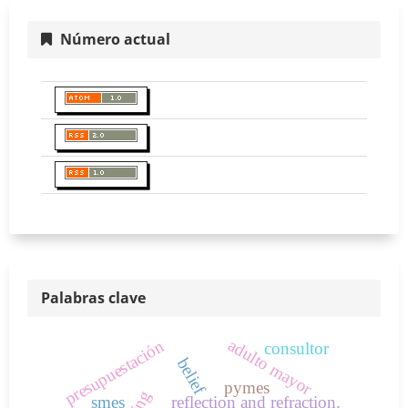
Número actual
Palabras clave
adulto mayor
presupuestación
consultor
belief
pymes
smes
reflection and refraction.