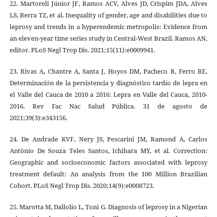
22. Martoreli Júnior JF, Ramos ACV, Alves JD, Crispim JDA, Alves
LS, Berra TZ, et al. Inequality of gender, age and disabilities due to
leprosy and trends in a hyperendemic metropolis: Evidence from
an eleven-year time series study in Central-West Brazil. Ramos AN,
editor. PLoS Negl Trop Dis. 2021;15(11):e0009941.
23. Rivas A, Chantre A, Santa J, Hoyos DM, Pacheco R, Ferro BE.
Determinación de la persistencia y diagnóstico tardío de lepra en
el Valle del Cauca de 2010 a 2016: Lepra en Valle del Cauca, 2010-
2016. Rev Fac Nac Salud Pública. 31 de agosto de
2021;39(3):e343156.
24. De Andrade KVF, Nery JS, Pescarini JM, Ramond A, Carlos
Antônio De Souza Teles Santos, Ichihara MY, et al. Correction:
Geographic and socioeconomic factors associated with leprosy
treatment default: An analysis from the 100 Million Brazilian
Cohort. PLoS Negl Trop Dis. 2020;14(9):e0008723.
25. Marotta M, Dallolio L, Toni G. Diagnosis of leprosy in a Nigerian