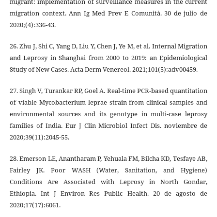
migrant: implementation of surveillance measures in the current
migration context. Ann Ig Med Prev E Comunità. 30 de julio de
2020;(4):336-43.
26. Zhu J, Shi C, Yang D, Liu Y, Chen J, Ye M, et al. Internal Migration
and Leprosy in Shanghai from 2000 to 2019: an Epidemiological
Study of New Cases. Acta Derm Venereol. 2021;101(5):adv00459.
27. Singh V, Turankar RP, Goel A. Real-time PCR-based quantitation
of viable Mycobacterium leprae strain from clinical samples and
environmental sources and its genotype in multi-case leprosy
families of India. Eur J Clin Microbiol Infect Dis. noviembre de
2020;39(11):2045-55.
28. Emerson LE, Anantharam P, Yehuala FM, Bilcha KD, Tesfaye AB,
Fairley JK. Poor WASH (Water, Sanitation, and Hygiene)
Conditions Are Associated with Leprosy in North Gondar,
Ethiopia. Int J Environ Res Public Health. 20 de agosto de
2020;17(17):6061.