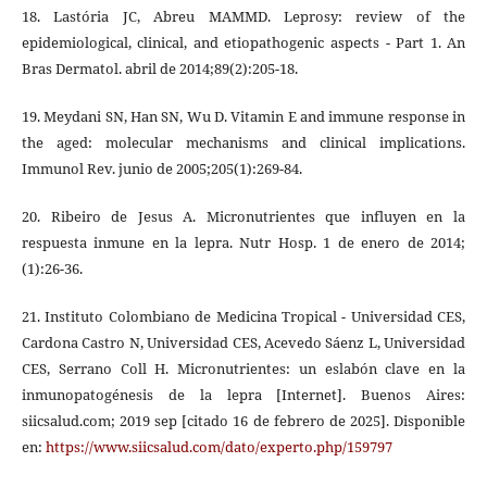
18. Lastória JC, Abreu MAMMD. Leprosy: review of the
epidemiological, clinical, and etiopathogenic aspects - Part 1. An
Bras Dermatol. abril de 2014;89(2):205-18.
19. Meydani SN, Han SN, Wu D. Vitamin E and immune response in
the aged: molecular mechanisms and clinical implications.
Immunol Rev. junio de 2005;205(1):269-84.
20. Ribeiro de Jesus A. Micronutrientes que influyen en la
respuesta inmune en la lepra. Nutr Hosp. 1 de enero de 2014;
(1):26-36.
21. Instituto Colombiano de Medicina Tropical - Universidad CES,
Cardona Castro N, Universidad CES, Acevedo Sáenz L, Universidad
CES, Serrano Coll H. Micronutrientes: un eslabón clave en la
inmunopatogénesis de la lepra [Internet]. Buenos Aires:
siicsalud.com; 2019 sep [citado 16 de febrero de 2025]. Disponible
en:
https://www.siicsalud.com/dato/experto.php/159797