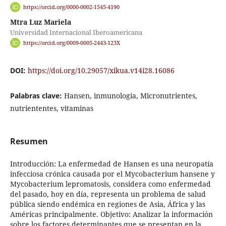
https://orcid.org/0000-0002-1545-4190
Mtra Luz Mariela
Universidad Internacional Iberoamericana
https://orcid.org/0009-0005-2443-123X
DOI:
https://doi.org/10.29057/xikua.v14i28.16086
Palabras clave:
Hansen, inmunología, Micronutrientes,
nutriententes, vitaminas
Resumen
Introducción: La enfermedad de Hansen es una neuropatía
infecciosa crónica causada por el Mycobacterium hansene y
Mycobacterium lepromatosis, considera como enfermedad
del pasado, hoy en día, representa un problema de salud
pública siendo endémica en regiones de Asia, África y las
Américas principalmente. Objetivo: Analizar la información
sobre los factores determinantes que se presentan en la