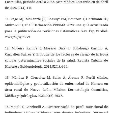
Costa Rica, periodo 2018 a 2022. Acta Médica Costarric. 20 de abril
de 2024;65(4):1-8.
11. Page MJ, McKenzie JE, Bossuyt PM, Boutron I, Hoffmann TC,
Mulrow CD, et al. Declaración PRISMA 2020: una guía actualizada
para la publicación de revisiones sistemáticas. Rev Esp Cardiol.
2021;74(9):790-9.
12. Moreira Ramos I, Moreno Diaz E, Sotolongo Castillo A,
Carballea Suárez Y. Enfoque de los factores de riesgo de la lepra
con las determinantes sociales de la salud. Revista Cubana de
Higiene y Epidemiología. 2014;52(1):4-14.
13. Méndez P, Gónzalez M, Salas A, Arenas R. Perfil clínico,
epidemiológico y geolocalización de enfermedad de Hansen en
área rural de Nuevo León, México. Dermatología Cosmética,
Médica y Quirúrgica. 2022;20(3):293-8.
14. Maioli T, Gazzinelli A. Caracterização do perfil nutricional de
indivíduos adultos e idosos com doença infecciosa [Internet]