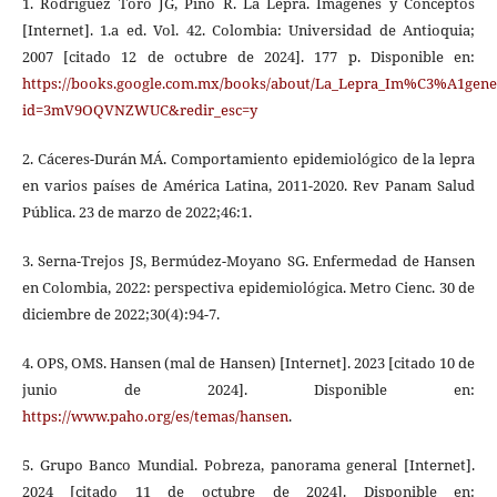
1. Rodríguez Toro JG, Pino R. La Lepra. Imágenes y Conceptos
[Internet]. 1.a ed. Vol. 42. Colombia: Universidad de Antioquia;
2007 [citado 12 de octubre de 2024]. 177 p. Disponible en:
https://books.google.com.mx/books/about/La_Lepra_Im%C3%A1gene
id=3mV9OQVNZWUC&redir_esc=y
2. Cáceres-Durán MÁ. Comportamiento epidemiológico de la lepra
en varios países de América Latina, 2011-2020. Rev Panam Salud
Pública. 23 de marzo de 2022;46:1.
3. Serna-Trejos JS, Bermúdez-Moyano SG. Enfermedad de Hansen
en Colombia, 2022: perspectiva epidemiológica. Metro Cienc. 30 de
diciembre de 2022;30(4):94-7.
4. OPS, OMS. Hansen (mal de Hansen) [Internet]. 2023 [citado 10 de
junio de 2024]. Disponible en:
https://www.paho.org/es/temas/hansen
.
5. Grupo Banco Mundial. Pobreza, panorama general [Internet].
2024 [citado 11 de octubre de 2024]. Disponible en: