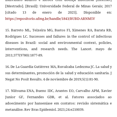
[Mestrado]. [Brasil]: Universidade Federal de Minas Gerais; 2017
[citado 13 de enero de 2025]. Disponible en:
https://repositorio.ufmg.br/handle/1843/BUBD-ARNM5V
15. Barreto ML, Teixeira MG, Bastos FI, Ximenes RA, Barata RB,
Rodrigues LC. Successes and failures in the control of infectious
diseases in Brazil: social and environmental context, policies,
interventions, and research needs. The Lancet. mayo de
2011;377(9780):1877-89.
16. De La Guardia Gutiérrez MA, Ruvalcaba Ledezma JC. La salud y
sus determinantes, promoción de la salud y educación sanitaria. J
Negat No Posit Results. 4 de noviembre de 2019;5(1):81-90.
17. Niitsuma ENA, Bueno IDC, Arantes EO, Carvalho APM, Xavier
Junior GF, Fernandes GDR, et al. Fatores associados ao
adoecimento por hanseníase em contatos: revisão sistemática e
metanálise. Rev Bras Epidemiol. 2021;24:e210039.