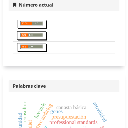
Número actual
Palabras clave
movilidad
consultor
hiv-aids
administrative auditing
canasta básica
genes
presupuestación
professional standards
belief