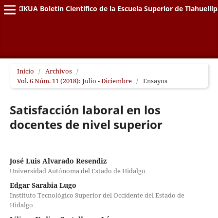
XIKUA Boletín Científico de la Escuela Superior de Tlahuelil
Inicio
/
Archivos
/
Vol. 6 Núm. 11 (2018): Julio - Diciembre
/
Ensayos
Satisfacción laboral en los
docentes de nivel superior
José Luis Alvarado Resendiz
Universidad Autónoma del Estado de Hidalgo
Edgar Sarabia Lugo
Instituto Tecnológico Superior del Occidente del Estado de
Hidalgo