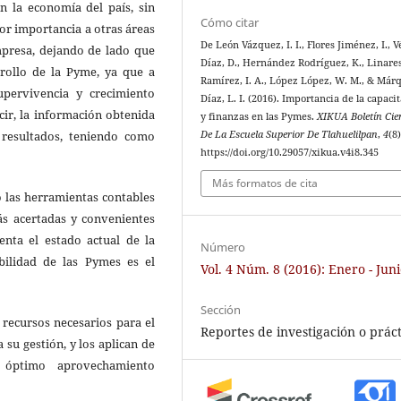
n la economía del país, sin
Cómo citar
yor importancia a otras áreas
De León Vázquez, I. I., Flores Jiménez, I., V
empresa, dejando de lado que
Díaz, D., Hernández Rodríguez, K., Linare
rollo de la Pyme, ya que a
Ramírez, I. A., López López, W. M., & Már
upervivencia y crecimiento
Díaz, L. I. (2016). Importancia de la capaci
ir, la información obtenida
y finanzas en las Pymes.
XIKUA Boletín Cien
De La Escuela Superior De Tlahuelilpan
,
4
(8)
resultados, teniendo como
https://doi.org/10.29057/xikua.v4i8.345
Más formatos de cita
o las herramientas contables
ás acertadas y convenientes
enta el estado actual de la
Número
ilidad de las Pymes es el
Vol. 4 Núm. 8 (2016): Enero - Jun
Sección
 recursos necesarios para el
Reportes de investigación o práct
su gestión, y los aplican de
 óptimo aprovechamiento