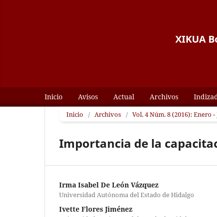
XIKUA Bo
Inicio
Avisos
Actual
Archivos
Indiza
Inicio
/
Archivos
/
Vol. 4 Núm. 8 (2016): Enero -
Importancia de la capacita
Irma Isabel De León Vázquez
Universidad Autónoma del Estado de Hidalgo
Ivette Flores Jiménez