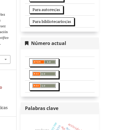
Para autores/as
élez
s
Para bibliotecarios/as
quez
tación
tífico
Número actual
.
io
icas
Palabras clave
pyme
actividad física
producto