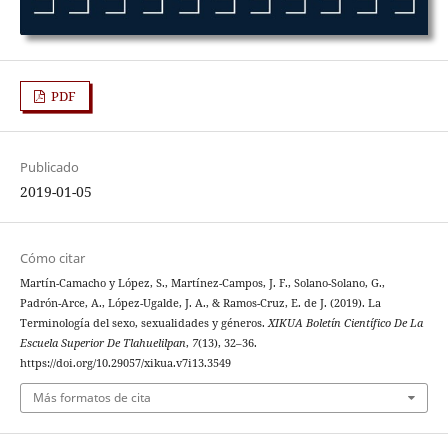
PDF
Publicado
2019-01-05
Cómo citar
Martín-Camacho y López, S., Martínez-Campos, J. F., Solano-Solano, G.,
Padrón-Arce, A., López-Ugalde, J. A., & Ramos-Cruz, E. de J. (2019). La
Terminología del sexo, sexualidades y géneros.
XIKUA Boletín Científico De La
Escuela Superior De Tlahuelilpan
,
7
(13), 32–36.
https://doi.org/10.29057/xikua.v7i13.3549
Más formatos de cita