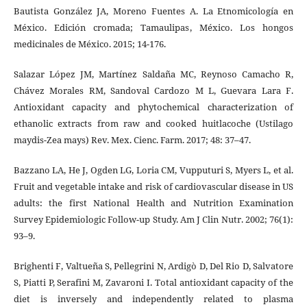
Bautista González JA, Moreno Fuentes A. La Etnomicología en
México. Edición cromada; Tamaulipas, México. Los hongos
medicinales de México. 2015; 14-176.
Salazar López JM, Martínez Saldaña MC, Reynoso Camacho R,
Chávez Morales RM, Sandoval Cardozo M L, Guevara Lara F.
Antioxidant capacity and phytochemical characterization of
ethanolic extracts from raw and cooked huitlacoche (Ustilago
maydis-Zea mays) Rev. Mex. Cienc. Farm. 2017; 48: 37–47.
Bazzano LA, He J, Ogden LG, Loria CM, Vupputuri S, Myers L, et al.
Fruit and vegetable intake and risk of cardiovascular disease in US
adults: the first National Health and Nutrition Examination
Survey Epidemiologic Follow-up Study. Am J Clin Nutr. 2002; 76(1):
93–9.
Brighenti F, Valtueña S, Pellegrini N, Ardigò D, Del Rio D, Salvatore
S, Piatti P, Serafini M, Zavaroni I. Total antioxidant capacity of the
diet is inversely and independently related to plasma