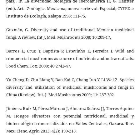
país). In La diversidad biológica de Iberoamérica II, G. Halffter
(ed.). Acta Zoológica Mexicana, nueva serie vol. Especial, CYTED e
Instituto de Ecología, Xalapa 1998; 111-75.
Guzmán, G. Diversity and use of traditional Mexican medicinal
fungi. A review. Int J. Med. Mushrooms 2008; 10:209-17.
Barros L, Cruz T, Baptista P, Estevinho L, Ferreira I. Wild and
commercial mushrooms as source of nutrients and nutraceuticals.
Food Chem. Tox. 2008; 46:2742-47.
Yu-Cheng D, Zhu-Liang Y, Bao-Kai C, Chang Jun Y, Li-Wei Z. Species
diversity and utilization of medicinal mushrooms and fungi in
China (Review). Int. J. Med Mushrooms 2009; 11: 287-302.
Jiménez Ruiz M, Pérez Moreno J, Almaraz Suárez JJ, Torres Aquino
M. Hongos silvestres con potencial nutricional, medicinal y
biotecnológico comercializados en Valles Centrales, Oaxaca. Rev.
Mex. Cienc. Agríc. 2013; 4(2): 199-213.