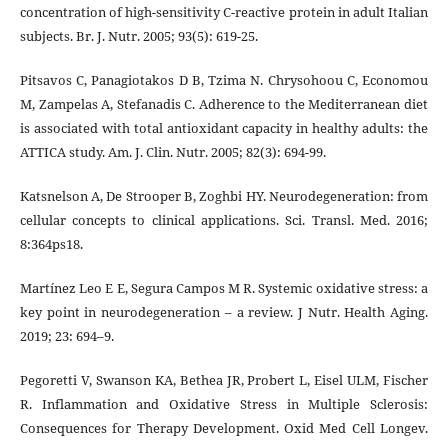
concentration of high-sensitivity C-reactive protein in adult Italian
subjects. Br. J. Nutr. 2005; 93(5): 619-25.
Pitsavos C, Panagiotakos D B, Tzima N. Chrysοhoou C, Economou
M, Zampelas A, Stefanadis C. Adherence to the Mediterranean diet
is associated with total antioxidant capacity in healthy adults: the
ATTICA study. Am. J. Clin. Nutr. 2005; 82(3): 694-99.
Katsnelson A, De Strooper B, Zoghbi HY. Neurodegeneration: from
cellular concepts to clinical applications. Sci. Transl. Med. 2016;
8:364ps18.
Martínez Leo E E, Segura Campos M R. Systemic oxidative stress: a
key point in neurodegeneration – a review. J Nutr. Health Aging.
2019; 23: 694–9.
Pegoretti V, Swanson KA, Bethea JR, Probert L, Eisel ULM, Fischer
R. Inflammation and Oxidative Stress in Multiple Sclerosis:
Consequences for Therapy Development. Oxid Med Cell Longev.