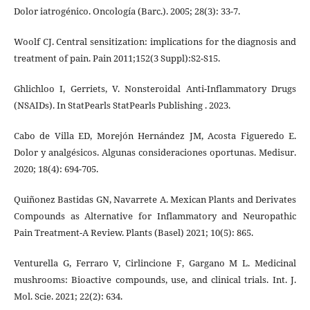
Dolor iatrogénico. Oncología (Barc.). 2005; 28(3): 33-7.
Woolf CJ. Central sensitization: implications for the diagnosis and
treatment of pain. Pain 2011;152(3 Suppl):S2-S15.
Ghlichloo I, Gerriets, V. Nonsteroidal Anti-Inflammatory Drugs
(NSAIDs). In StatPearls StatPearls Publishing . 2023.
Cabo de Villa ED, Morejón Hernández JM, Acosta Figueredo E.
Dolor y analgésicos. Algunas consideraciones oportunas. Medisur.
2020; 18(4): 694-705.
Quiñonez Bastidas GN, Navarrete A. Mexican Plants and Derivates
Compounds as Alternative for Inflammatory and Neuropathic
Pain Treatment-A Review. Plants (Basel) 2021; 10(5): 865.
Venturella G, Ferraro V, Cirlincione F, Gargano M L. Medicinal
mushrooms: Bioactive compounds, use, and clinical trials. Int. J.
Mol. Scie. 2021; 22(2): 634.