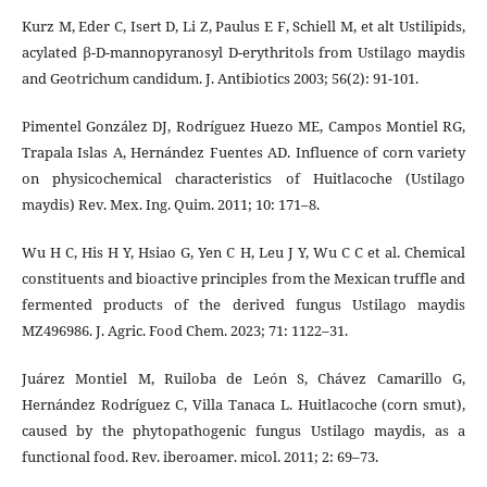
Kurz M, Eder C, Isert D, Li Z, Paulus E F, Schiell M, et alt Ustilipids,
acylated β-D-mannopyranosyl D-erythritols from Ustilago maydis
and Geotrichum candidum. J. Antibiotics 2003; 56(2): 91-101.
Pimentel González DJ, Rodríguez Huezo ME, Campos Montiel RG,
Trapala Islas A, Hernández Fuentes AD. Influence of corn variety
on physicochemical characteristics of Huitlacoche (Ustilago
maydis) Rev. Mex. Ing. Quim. 2011; 10: 171–8.
Wu H C, His H Y, Hsiao G, Yen C H, Leu J Y, Wu C C et al. Chemical
constituents and bioactive principles from the Mexican truffle and
fermented products of the derived fungus Ustilago maydis
MZ496986. J. Agric. Food Chem. 2023; 71: 1122–31.
Juárez Montiel M, Ruiloba de León S, Chávez Camarillo G,
Hernández Rodríguez C, Villa Tanaca L. Huitlacoche (corn smut),
caused by the phytopathogenic fungus Ustilago maydis, as a
functional food. Rev. iberoamer. micol. 2011; 2: 69–73.