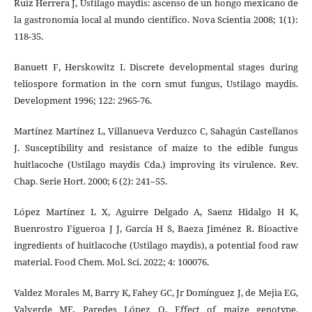
Ruiz Herrera J, Ustilago maydis: ascenso de un hongo mexicano de
la gastronomía local al mundo científico. Nova Scientia 2008; 1(1):
118-35.
Banuett F, Herskowitz I. Discrete developmental stages during
teliospore formation in the corn smut fungus, Ustilago maydis.
Development 1996; 122: 2965-76.
Martínez Martínez L, Villanueva Verduzco C, Sahagún Castellanos
J. Susceptibility and resistance of maize to the edible fungus
huitlacoche (Ustilago maydis Cda.) improving its virulence. Rev.
Chap. Serie Hort. 2000; 6 (2): 241–55.
López Martínez L X, Aguirre Delgado A, Saenz Hidalgo H K,
Buenrostro Figueroa J J, García H S, Baeza Jiménez R. Bioactive
ingredients of huitlacoche (Ustilago maydis), a potential food raw
material. Food Chem. Mol. Sci. 2022; 4: 100076.
Valdez Morales M, Barry K, Fahey GC, Jr Domínguez J, de Mejia EG,
Valverde ME, Paredes López O. Effect of maize genotype,