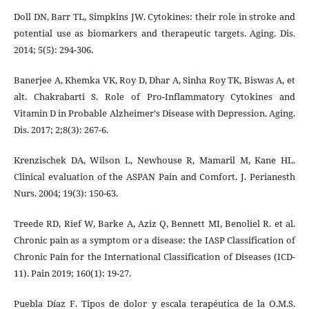
Doll DN, Barr TL, Simpkins JW. Cytokines: their role in stroke and
potential use as biomarkers and therapeutic targets. Aging. Dis.
2014; 5(5): 294-306.
Banerjee A, Khemka VK, Roy D, Dhar A, Sinha Roy TK, Biswas A, et
alt. Chakrabarti S. Role of Pro-Inflammatory Cytokines and
Vitamin D in Probable Alzheimer's Disease with Depression. Aging.
Dis. 2017; 2;8(3): 267-6.
Krenzischek DA, Wilson L, Newhouse R, Mamaril M, Kane HL.
Clinical evaluation of the ASPAN Pain and Comfort. J. Perianesth
Nurs. 2004; 19(3): 150-63.
Treede RD, Rief W, Barke A, Aziz Q, Bennett MI, Benoliel R. et al.
Chronic pain as a symptom or a disease: the IASP Classification of
Chronic Pain for the International Classification of Diseases (ICD-
11). Pain 2019; 160(1): 19-27.
Puebla Díaz F. Tipos de dolor y escala terapéutica de la O.M.S.