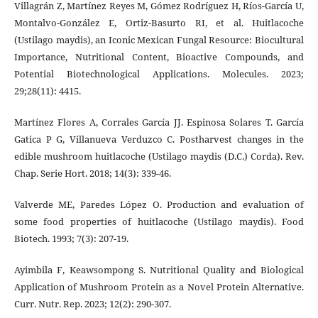
Villagrán Z, Martínez Reyes M, Gómez Rodríguez H, Ríos-García U,
Montalvo-González E, Ortiz-Basurto RI, et al. Huitlacoche
(Ustilago maydis), an Iconic Mexican Fungal Resource: Biocultural
Importance, Nutritional Content, Bioactive Compounds, and
Potential Biotechnological Applications. Molecules. 2023;
29;28(11): 4415.
Martínez Flores A, Corrales García JJ. Espinosa Solares T. García
Gatica P G, Villanueva Verduzco C. Postharvest changes in the
edible mushroom huitlacoche (Ustilago maydis (D.C.) Corda). Rev.
Chap. Serie Hort. 2018; 14(3): 339-46.
Valverde ME, Paredes López O. Production and evaluation of
some food properties of huitlacoche (Ustilago maydis). Food
Biotech. 1993; 7(3): 207-19.
Ayimbila F, Keawsompong S. Nutritional Quality and Biological
Application of Mushroom Protein as a Novel Protein Alternative.
Curr. Nutr. Rep. 2023; 12(2): 290-307.