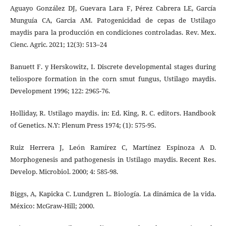
Aguayo González DJ, Guevara Lara F, Pérez Cabrera LE, García
Munguía CA, Garcia AM. Patogenicidad de cepas de Ustilago
maydis para la producción en condiciones controladas. Rev. Mex.
Cienc. Agric. 2021; 12(3): 513–24
Banuett F. y Herskowitz, I. Discrete developmental stages during
teliospore formation in the corn smut fungus, Ustilago maydis.
Development 1996; 122: 2965-76.
Holliday, R. Ustilago maydis. in: Ed. King, R. C. editors. Handbook
of Genetics. N.Y: Plenum Press 1974; (1): 575-95.
Ruiz Herrera J, León Ramírez C, Martínez Espinoza A D.
Morphogenesis and pathogenesis in Ustilago maydis. Recent Res.
Develop. Microbiol. 2000; 4: 585-98.
Biggs, A, Kapicka C. Lundgren L. Biología. La dinámica de la vida.
México: McGraw-Hill; 2000.