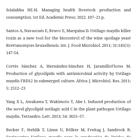
Scialabba NE-H. Managing health livestock production and
consumption. 1st Ed. Academic Press; 2022. 107–21 p.
Santos A, Navascués E, Bravo E, Marquina D. Ustilago maydis killer
toxin as a new tool for the biocontrol of the wine spoilage yeast
Brettanomyces bruxellensis. Int. J. Food Microbiol. 2011; 31:145(1):
147-54.
Cortés Sánchez A, Hernández-Sánchez H, JaramilloFlores M.
Production of glycolipids with antimicrobial activity by Ustilago
maydis FBD12 in submerged culture. África J. Microbiol. Res. 2011;
5: 2512–23
Yang X L, Awakawa T, Wakimoto T, Abe I. Induced production of
the novel glycolipid ustilagic acid C in the plant pathogen Ustilago
maydis. Tetraedro. Lett. 2013; 54: 3655–57.
Becker F, Stehlik T, Linne U, Bölker M, Freitag J, Sandrock B.