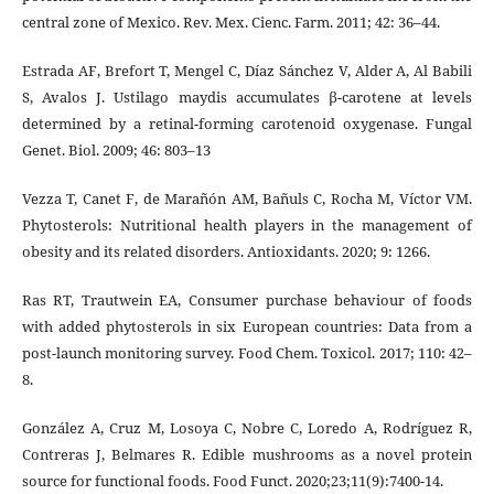
central zone of Mexico. Rev. Mex. Cienc. Farm. 2011; 42: 36–44.
Estrada AF, Brefort T, Mengel C, Díaz Sánchez V, Alder A, Al Babili
S, Avalos J. Ustilago maydis accumulates β-carotene at levels
determined by a retinal-forming carotenoid oxygenase. Fungal
Genet. Biol. 2009; 46: 803–13
Vezza T, Canet F, de Marañón AM, Bañuls C, Rocha M, Víctor VM.
Phytosterols: Nutritional health players in the management of
obesity and its related disorders. Antioxidants. 2020; 9: 1266.
Ras RT, Trautwein EA, Consumer purchase behaviour of foods
with added phytosterols in six European countries: Data from a
post-launch monitoring survey. Food Chem. Toxicol. 2017; 110: 42–
8.
González A, Cruz M, Losoya C, Nobre C, Loredo A, Rodríguez R,
Contreras J, Belmares R. Edible mushrooms as a novel protein
source for functional foods. Food Funct. 2020;23;11(9):7400-14.