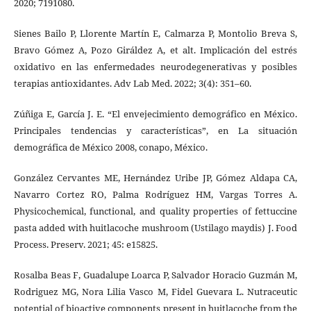
2020; 7191080.
Sienes Bailo P, Llorente Martín E, Calmarza P, Montolio Breva S,
Bravo Gómez A, Pozo Giráldez A, et alt. Implicación del estrés
oxidativo en las enfermedades neurodegenerativas y posibles
terapias antioxidantes. Adv Lab Med. 2022; 3(4): 351–60.
Zúñiga E, García J. E. “El envejecimiento demográfico en México.
Principales tendencias y características”, en La situación
demográfica de México 2008, conapo, México.
González Cervantes ME, Hernández Uribe JP, Gómez Aldapa CA,
Navarro Cortez RO, Palma Rodríguez HM, Vargas Torres A.
Physicochemical, functional, and quality properties of fettuccine
pasta added with huitlacoche mushroom (Ustilago maydis) J. Food
Process. Preserv. 2021; 45: e15825.
Rosalba Beas F, Guadalupe Loarca P, Salvador Horacio Guzmán M,
Rodriguez MG, Nora Lilia Vasco M, Fidel Guevara L. Nutraceutic
potential of bioactive components present in huitlacoche from the