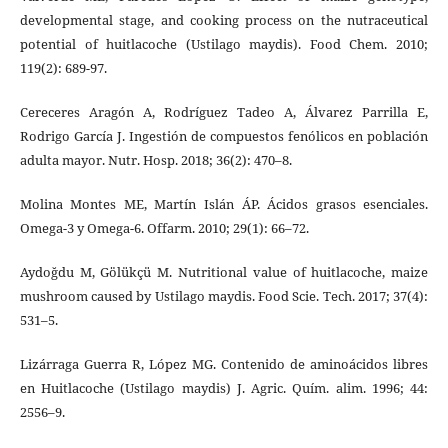
developmental stage, and cooking process on the nutraceutical
potential of huitlacoche (Ustilago maydis). Food Chem. 2010;
119(2): 689-97.
Cereceres Aragón A, Rodríguez Tadeo A, Álvarez Parrilla E,
Rodrigo García J. Ingestión de compuestos fenólicos en población
adulta mayor. Nutr. Hosp. 2018; 36(2): 470–8.
Molina Montes ME, Martín Islán ÁP. Ácidos grasos esenciales.
Omega-3 y Omega-6. Offarm. 2010; 29(1): 66–72.
Aydoğdu M, Gölükçü M. Nutritional value of huitlacoche, maize
mushroom caused by Ustilago maydis. Food Scie. Tech. 2017; 37(4):
531–5.
Lizárraga Guerra R, López MG. Contenido de aminoácidos libres
en Huitlacoche (Ustilago maydis) J. Agric. Quím. alim. 1996; 44:
2556–9.